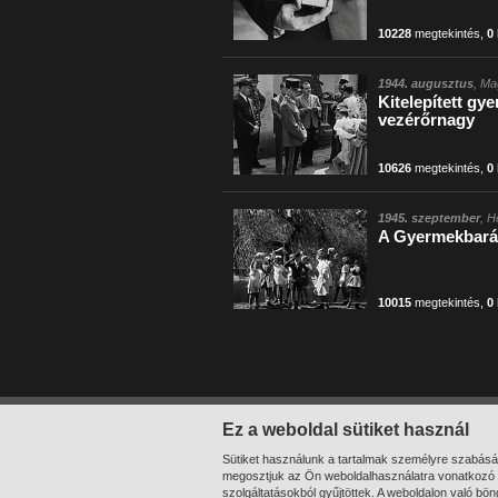
10228
megtekintés
,
0
1944. augusztus
, Ma
Kitelepített gy
vezérőrnagy
10626
megtekintés
,
0
1945. szeptember
, H
A Gyermekbarát
10015
megtekintés
,
0
211-218
/ összesen 218 találat
Ez a weboldal sütiket használ
Sütiket használunk a tartalmak személyre szabásá
megosztjuk az Ön weboldalhasználatra vonatkozó a
szolgáltatásokból gyűjtöttek. A weboldalon való bö