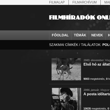
FILMALAP
FILMARCHÍVUM
MA
FŐOLDAL
TÉMÁK
NEVEK
SZAKMAI CÍMKÉK / TALÁLATOK:
POL
agrárium
IV. Béla, magyar királ...
Aarau
állatvilág
Aczél Ilona
Addisz-Abeba
államfő
Aarons-Hughes, Ruth
Abapuszta
amerikai magya
Ádám Zoltán
Adony
államfő
Abay Nemes Oszkár
Abesszínia
Anschluss
Ady Endre
Adria
államosítás
Abe Nobuyuki
Abony
antant
Agárdi Gábor
Adua
1943. december
, Mag
Első hó az álla
Állatkert
Aczél György
Ácsteszér
antant
Ágotai Géza, dr.
Afrika
9003
megtekintés
,
0
h
1944. január
, Magyar 
A posta időtart
10635
megtekintés
,
0