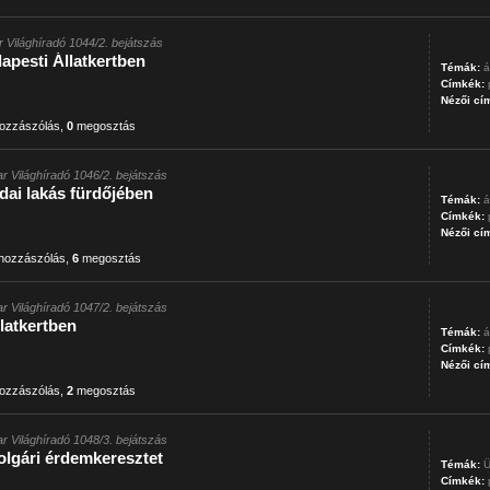
 Világhíradó 1044/2. bejátszás
apesti Állatkertben
Témák:
á
Címkék:
Nézői cí
ozzászólás
,
0
megosztás
r Világhíradó 1046/2. bejátszás
dai lakás fürdőjében
Témák:
á
Címkék:
Nézői cí
hozzászólás
,
6
megosztás
r Világhíradó 1047/2. bejátszás
latkertben
Témák:
á
Címkék:
Nézői cí
ozzászólás
,
2
megosztás
r Világhíradó 1048/3. bejátszás
olgári érdemkeresztet
Témák:
Ü
Címkék: