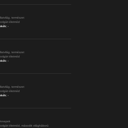
llatvilág,
természet
polgári életmód
mkék:
-
llatvilág,
természet
polgári életmód
mkék:
-
llatvilág,
természet
polgári életmód
mkék:
-
nnepek
polgári életmód,
második világháború