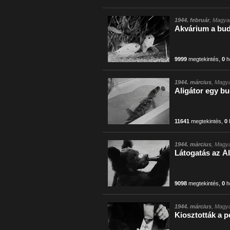
1944. február
, Magyar
Akvárium a bud
9999
megtekintés
,
0
h
1944. március
, Magya
Aligátor egy bu
11641
megtekintés
,
0
1944. március
, Magya
Látogatás az Ál
9098
megtekintés
,
0
h
1944. március
, Magya
Kiosztották a p