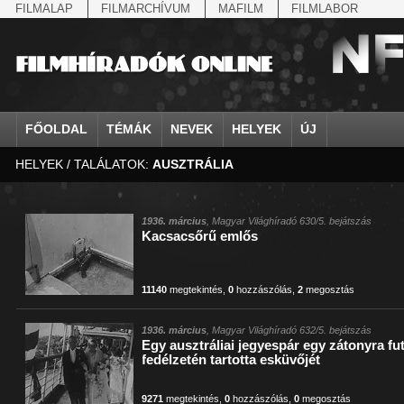
FILMALAP
FILMARCHÍVUM
MAFILM
FILMLABOR
FŐOLDAL
TÉMÁK
NEVEK
HELYEK
ÚJ
HELYEK / TALÁLATOK:
AUSZTRÁLIA
agrárium
IV. Béla, magyar királ...
Aarau
állatvilág
Aczél Ilona
Addisz-Abeba
Antikomintern Pakt
Ahn Eak-tai
Aintree
államfő
Aarons-Hughes, Ruth
Abapuszta
amerikai magyarok
Ádám Zoltán
Adony
antiszemitizmus
Aimone savoya-aosta
Aknaszlatina
államfő
Abay Nemes Oszkár
Abesszínia
Anschluss
Ady Endre
Adria
április 4.
Aimone spoletoi her
Akszum
államosítás
Abe Nobuyuki
Abony
antant
Agárdi Gábor
Adua
április 4.
Albert Ferenc
Alag
1936. március
, Magyar Világhíradó 630/5. bejátszás
Kacsacsőrű emlős
Állatkert
Aczél György
Ácsteszér
antant
Ágotai Géza, dr.
Afrika
arisztokrácia
Albert Ferenc Habsbu
Albánia
11140
megtekintés
,
0
hozzászólás
,
2
megosztás
1936. március
, Magyar Világhíradó 632/5. bejátszás
Egy ausztráliai jegyespár egy zátonyra fu
fedélzetén tartotta esküvőjét
9271
megtekintés
,
0
hozzászólás
,
0
megosztás