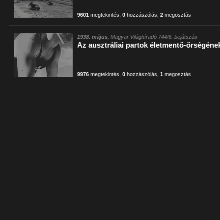
9601
megtekintés
,
0
hozzászólás
,
2
megosztás
1938. május
, Magyar Világhíradó 744/6. bejátszás
Az ausztráliai partok életmentő-őrségéne
9976
megtekintés
,
0
hozzászólás
,
1
megosztás