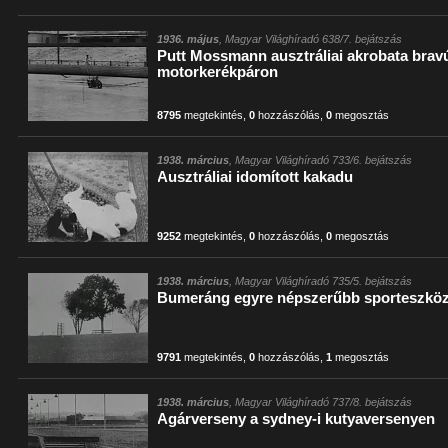
1936. május
, Magyar Világhíradó 638/7. bejátszás
Putt Mossmann ausztráliai akrobata bra
motorkerékpáron
8795
megtekintés
,
0
hozzászólás
,
0
megosztás
1938. március
, Magyar Világhíradó 733/6. bejátszás
Ausztráliai idomított kakadu
9252
megtekintés
,
0
hozzászólás
,
0
megosztás
1938. március
, Magyar Világhíradó 735/5. bejátszás
Bumeráng egyre népszerűbb sporteszkö
9791
megtekintés
,
0
hozzászólás
,
1
megosztás
1938. március
, Magyar Világhíradó 737/8. bejátszás
Agárverseny a sydney-i kutyaversenyen