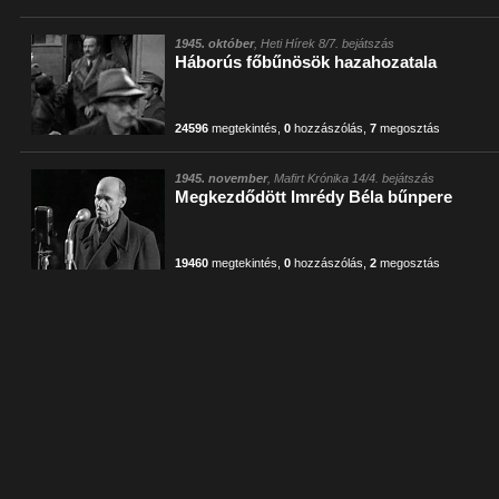
1945. október
, Heti Hírek 8/7. bejátszás
Háborús főbűnösök hazahozatala
24596
megtekintés
,
0
hozzászólás
,
7
megosztás
1945. november
, Mafirt Krónika 14/4. bejátszás
Megkezdődött Imrédy Béla bűnpere
19460
megtekintés
,
0
hozzászólás
,
2
megosztás