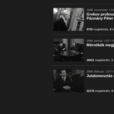
1948. november
, UMF
Grekov professz
Pázmány Péter
9750
megtekintés
,
0
h
1949. január
, UMFI M
Mérnökök megj
18421
megtekintés
,
1
1949. február
, UMFI 
Jutalomosztás
22176
megtekintés
,
0