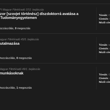
I Magyar Filmhíradó 37/2. bejátszás
or [szovjet történész] díszdoktorrá avatása a
Témák:
O
 Tudományegyetemen
Címkék:
Nézői cí
ozzászólás
,
0
megosztás
agyar Filmhíradó 45/5. bejátszás
utalmazása
Témák:
t
Címkék:
Nézői cí
hozzászólás
,
0
megosztás
Magyar Filmhíradó 49/1. bejátszás
 munkásoknak
Témák:
G
Címkék:
Nézői cí
hozzászólás
,
1
megosztás