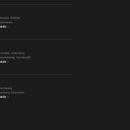
ktatás,
Külföld
kitüntetés
mkék:
-
echnika,
tudomány
munkásság,
kormányfő
mkék:
-
azdaság
verseny,
kitüntetés
mkék:
-