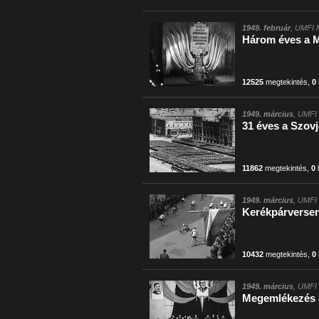
1949. február
, UMFI 
Három éves a 
12525
megtekintés
,
0
1949. március
, UMFI 
31 éves a Szov
11862
megtekintés
,
0
1949. március
, UMFI 
Kerékpárversen
10432
megtekintés
,
0
1949. március
, UMFI 
Megemlékezés a