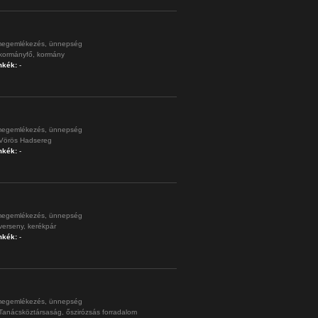
egemlékezés,
ünnepség
kormányfő,
kormány
mkék:
-
egemlékezés,
ünnepség
Vörös Hadsereg
mkék:
-
egemlékezés,
ünnepség
verseny,
kerékpár
mkék:
-
egemlékezés,
ünnepség
Tanácsköztársaság,
őszirózsás forradalom