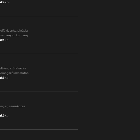
mkék:
-
elföld,
arisztokrácia
kormányfő,
kormány
mkék:
-
dülés,
szórakozás
tömegszórakoztatás
mkék:
-
enger,
szórakozás
-
mkék:
-