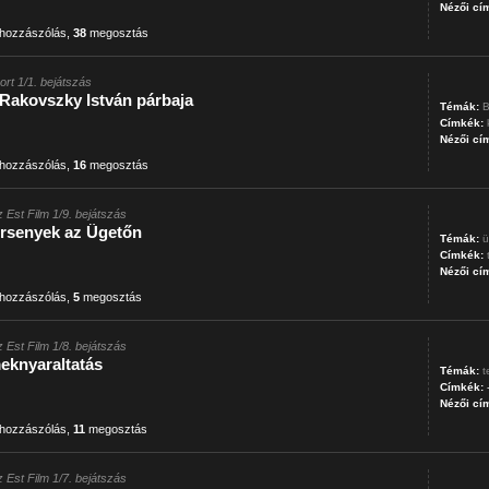
Nézői cí
hozzászólás
,
38
megosztás
ort 1/1. bejátszás
 Rakovszky István párbaja
Témák:
B
Címkék:
Nézői cí
hozzászólás
,
16
megosztás
z Est Film 1/9. bejátszás
rsenyek az Ügetőn
Témák:
ü
Címkék:
Nézői cí
hozzászólás
,
5
megosztás
z Est Film 1/8. bejátszás
eknyaraltatás
Témák:
t
Címkék:
Nézői cí
hozzászólás
,
11
megosztás
z Est Film 1/7. bejátszás