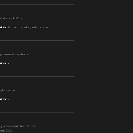
űvészet,
kultúra
-
mkék:
honvéd zenekar,
katonazene
pítkezések,
építészet
-
mkék:
-
ajtó,
média
-
mkék:
-
egyveres erők,
bűnüldözés
rendőrség