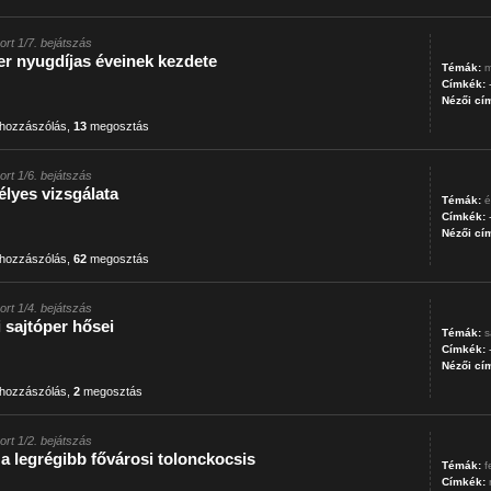
ort 1/7. bejátszás
r nyugdíjas éveinek kezdete
Témák:
m
Címkék:
Nézői cí
hozzászólás
,
13
megosztás
ort 1/6. bejátszás
lyes vizsgálata
Témák:
é
Címkék:
Nézői cí
hozzászólás
,
62
megosztás
ort 1/4. bejátszás
i sajtóper hősei
Témák:
s
Címkék:
Nézői cí
hozzászólás
,
2
megosztás
ort 1/2. bejátszás
 a legrégibb fővárosi tolonckocsis
Témák:
f
Címkék: