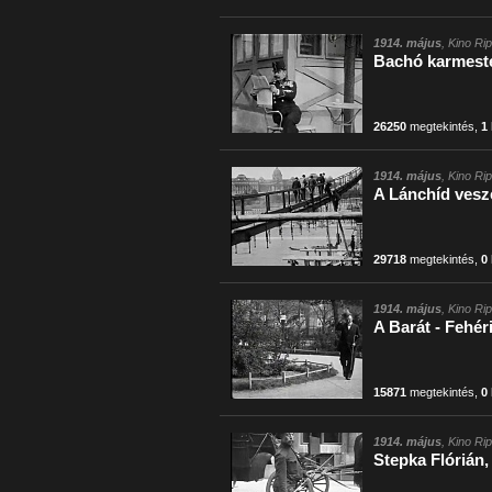
1914. május
, Kino Rip
Bachó karmeste
26250
megtekintés
,
1
1914. május
, Kino Rip
A Lánchíd veszé
29718
megtekintés
,
0
1914. május
, Kino Rip
A Barát - Fehér
15871
megtekintés
,
0
1914. május
, Kino Rip
Stepka Flórián,