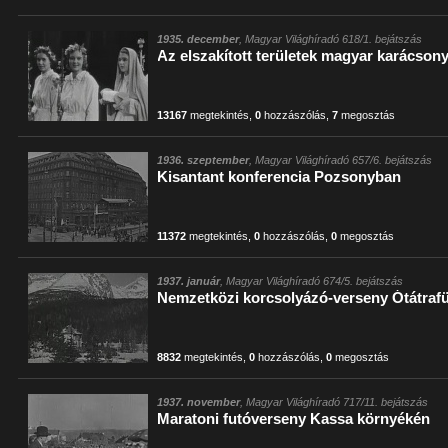
1935. december
, Magyar Világhíradó 618/1. bejátszás
Az elszakított területek magyar karácsony
13167
megtekintés
,
0
hozzászólás
,
7
megosztás
1936. szeptember
, Magyar Világhíradó 657/6. bejátszás
Kisantant konferencia Pozsonyban
11372
megtekintés
,
0
hozzászólás
,
0
megosztás
1937. január
, Magyar Világhíradó 674/5. bejátszás
Nemzetközi korcsolyázó-verseny Ótátraf
8832
megtekintés
,
0
hozzászólás
,
0
megosztás
1937. november
, Magyar Világhíradó 717/11. bejátszás
Maratoni futóverseny Kassa környékén