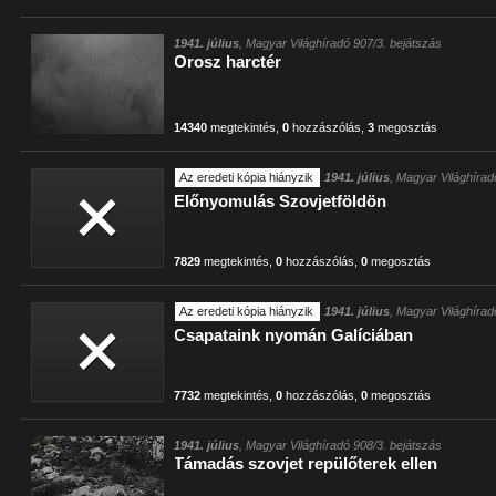
1941. július
, Magyar Világhíradó 907/3. bejátszás
Orosz harctér
14340
megtekintés
,
0
hozzászólás
,
3
megosztás
Az eredeti kópia hiányzik
1941. július
, Magyar Világhírad
Előnyomulás Szovjetföldön
7829
megtekintés
,
0
hozzászólás
,
0
megosztás
Az eredeti kópia hiányzik
1941. július
, Magyar Világhírad
Csapataink nyomán Galíciában
7732
megtekintés
,
0
hozzászólás
,
0
megosztás
1941. július
, Magyar Világhíradó 908/3. bejátszás
Támadás szovjet repülőterek ellen