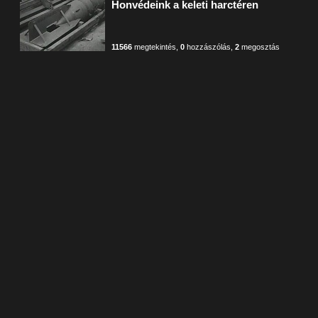
Honvédeink a keleti harctéren
11566
megtekintés
,
0
hozzászólás
,
2
megosztás