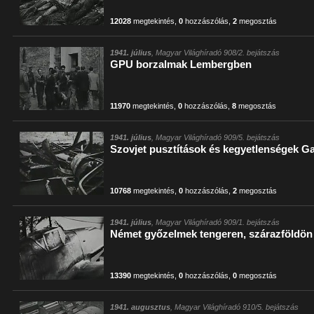
12028
megtekintés
,
0
hozzászólás
,
2
megosztás
1941. július
, Magyar Világhíradó 908/2. bejátszás
GPU borzalmak Lembergben
11970
megtekintés
,
0
hozzászólás
,
8
megosztás
1941. július
, Magyar Világhíradó 909/5. bejátszás
Szovjet pusztítások és kegyetlenségek Ga
10768
megtekintés
,
0
hozzászólás
,
2
megosztás
1941. július
, Magyar Világhíradó 909/1. bejátszás
Német győzelmek tengeren, szárazföldön
13390
megtekintés
,
0
hozzászólás
,
0
megosztás
1941. augusztus
, Magyar Világhíradó 910/5. bejátszás