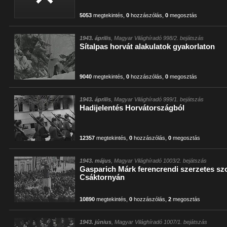
5053
megtekintés
,
0
hozzászólás
,
0
megosztás
1943. április
, Magyar Világhíradó 998/2. bejátszás
Sítalpas horvát alakulatok gyakorlaton
9040
megtekintés
,
0
hozzászólás
,
0
megosztás
1943. április
, Magyar Világhíradó 999/1. bejátszás
Hadijelentés Horvátországból
12357
megtekintés
,
0
hozzászólás
,
0
megosztás
1943. május
, Magyar Világhíradó 1003/2. bejátszás
Gasparich Márk ferencrendi szerzetes sz
Csáktornyán
10890
megtekintés
,
0
hozzászólás
,
2
megosztás
1943. június
, Magyar Világhíradó 1007/1. bejátszás