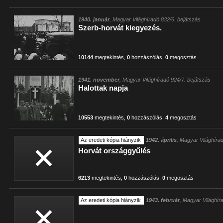
1940. január
, Magyar Világhíradó 832/6. bejátszás
Szerb-horvát kiegyezés.
10144
megtekintés
,
0
hozzászólás
,
0
megosztás
1941. november
, Magyar Világhíradó 924/7. bejátszás
Halottak napja
10553
megtekintés
,
0
hozzászólás
,
4
megosztás
Az eredeti kópia hiányzik
1942. április
, Magyar Világhíra
Horvát országgyűlés
6213
megtekintés
,
0
hozzászólás
,
0
megosztás
Az eredeti kópia hiányzik
1943. február
, Magyar Világhír