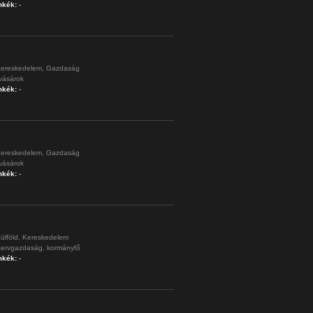
mkék:
-
ereskedelem,
Gazdaság
vásárok
mkék:
-
ereskedelem,
Gazdaság
vásárok
mkék:
-
ülföld,
Kereskedelem
tervgazdaság,
kormányfő
mkék:
-