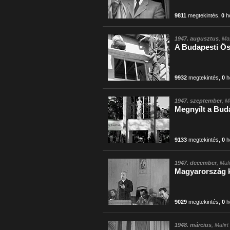
9811
megtekintés
,
0
h
1947. augusztus
, Ma
A Budapesti Ős
9932
megtekintés
,
0
h
1947. szeptember
, M
Megnyílt a Bud
9133
megtekintés
,
0
h
1947. december
, Maf
Magyarország k
9029
megtekintés
,
0
h
1948. március
, Mafir