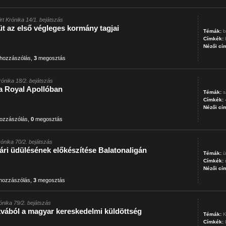
irt Krónika 14/1. bejátszás
üt az első végleges kormány tagjai
Témák:
b
Címkék:
Nézői cí
hozzászólás
,
3
megosztás
Krónika 18/2. bejátszás
 a Royal Apollóban
Témák:
s
Címkék:
Nézői cí
ozzászólás
,
0
megosztás
Krónika 70/2. bejátszás
ri üdülésének előkészítése Balatonaligán
Témák:
ü
Címkék:
Nézői cí
hozzászólás
,
3
megosztás
rónika 79/2. bejátszás
vából a magyar kereskedelmi küldöttség
Témák:
K
Címkék: