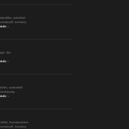
elpolitika,
eskütétel
kormányfő,
kormány
mkék:
-
ajtó,
film
-
mkék:
-
dülés,
szabadidő
munkásság
mkék:
-
ülföld,
Kereskedelem
kormányfő,
kormány