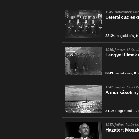
1945. november
, Maf
Letették az esk
22124
megtekintés
,
0
1946. január
, Mafirt 
Lengyel filmek
8643
megtekintés
,
0
h
1947. május
, Mafirt 
A munkások nyá
21105
megtekintés
,
0
1947. július
, Mafirt K
Hazatért Moszk