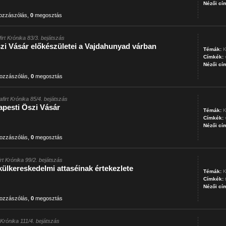
Nézői cí
ozzászólás
,
0
megosztás
firt Krónika 83/3. bejátszás
zi Vásár előkészületei a Vajdahunyad várban
Témák:
K
Címkék:
Nézői cí
ozzászólás
,
0
megosztás
afirt Krónika 85/4. bejátszás
apesti Őszi Vásár
Témák:
K
Címkék:
Nézői cí
ozzászólás
,
0
megosztás
irt Krónika 99/2. bejátszás
ülkereskedelmi attaséinak értekezlete
Témák:
K
Címkék:
Nézői cí
ozzászólás
,
0
megosztás
t Krónika 111/4. bejátszás