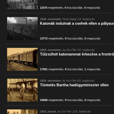
11676
megtekintés
,
0
hozzászólás
,
0
megosztás
1918. november
, Pesti Napló 1/2. bejátszás
Katonák indulnak a csehek ellen a pályau
13772
megtekintés
,
0
hozzászólás
,
5
megosztás
1918. november
, Az Est Film 7/2. bejátszás
Túlzsúfolt katonavonat érkezése a frontró
17091
megtekintés
,
0
hozzászólás
,
1
megosztás
1918. december
, Az Est Film 9/2. bejátszás
Tüntetés Bartha hadügyminiszter ellen
10668
megtekintés
,
0
hozzászólás
,
0
megosztás
1919. január
, Az Est Film 11/5. bejátszás