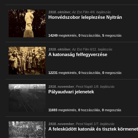
1918. október
, Az Est Film 4/6. bejátszás
Honvédszobor leleplezése Nyitrán
14249
megtekintés
,
0
hozzászólás
,
5
megosztás
1918. október
, Az Est Film 6/11. bejátszás
A katonaság felfegyverzése
12231
megtekintés
,
0
hozzászólás
,
0
megosztás
1918. november
, Pesti Napló 1/8. bejátszás
Pályaudvari jelenetek
11693
megtekintés
,
0
hozzászólás
,
0
megosztás
1918. november
, Pesti Napló 1/7. bejátszás
A felesküdött katonák és tisztek körmene