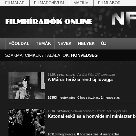
FILMALAP
FILMARCHÍVUM
MAFILM
FILMLABOR
FŐOLDAL
TÉMÁK
NEVEK
HELYEK
ÚJ
SZAKMAI CÍMKÉK / TALÁLATOK:
HONVÉDSÉG
agrárium
IV. Béla, magyar királ...
Aarau
állatvilág
Aczél Ilona
Addisz-Abeba
Antikomintern Pakt
Ahn Eak-tai
Aintree
államfő
Aarons-Hughes, Ruth
Abapuszta
amerikai magyarok
Ádám Zoltán
Adony
antiszemitizmus
Aimone savoya-aosta
Aknaszlatina
államfő
Abay Nemes Oszkár
Abesszínia
Anschluss
Ady Endre
Adria
április 4.
Aimone spoletoi her
Akszum
államosítás
Abe Nobuyuki
Abony
antant
Agárdi Gábor
Adua
április 4.
Albert Ferenc
Alag
1918. szeptember
, Az Est Film 1/7. bejátszás
A Mária Terézia rend új lovagja
Állatkert
Aczél György
Ácsteszér
antant
Ágotai Géza, dr.
Afrika
arisztokrácia
Albert Ferenc Habsbu
Albánia
16353
megtekintés
,
0
hozzászólás
,
2
megosztás
1918. október
, Schwarzenberg Híradó 1/3. bejátszás
Katonai eskü és a honvédelmi miniszter 
16113
megtekintés
,
0
hozzászólás
,
4
megosztás