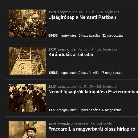
1918. szeptember
, Az Est Film 2/10. bejátszás
Újságírónap a Nemzeti Parkban
59438
megtekintés
,
0
hozzászólás
,
31
megosztás
1918. szeptember
, Az Est Film 3/6. bejátszás
Kirándulás a Tátrába
12565
megtekintés
,
0
hozzászólás
,
7
megosztás
1918. szeptember
, Az Est Film 3/5. bejátszás
Német újságírók látogatása Esztergomba
13770
megtekintés
,
0
hozzászólás
,
6
megosztás
1919. február
, Az Est Film 15/1. bejátszás
Fraccaroli, a magyarbarát olasz hírlapíró