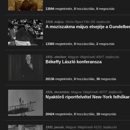
13594
megtekintés
,
0
hozzászólás
,
0
megosztás
1919. május
, Vörös Riport Film 5/8. bejátszás
A moziszakma május elsejéje a Gundelbe
13360
megtekintés
,
0
hozzászólás
,
2
megosztás
1931. október
, Magyar Világhíradó 400/7. bejátszás
Békeffy László konferansza
20136
megtekintés
,
0
hozzászólás
,
30
megosztás
1931. december
, Magyar Világhíradó 407/7. bejátszás
Nyaktörő riportfelvétel New-York felhőkarc
20424
megtekintés
,
0
hozzászólás
,
18
megosztás
1932. január
, Magyar Világhíradó 412/2. bejátszás