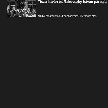
Tisza István és Rakovszky István párbaja
48353
megtekintés
,
4
hozzászólás
,
16
megosztás