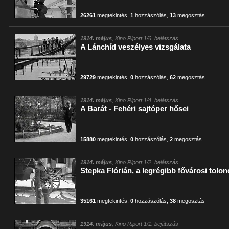
26261
megtekintés
,
1
hozzászólás
,
13
megosztás
1914. május
, Kino Riport 1/6. bejátszás
A Lánchíd veszélyes vizsgálata
29729
megtekintés
,
0
hozzászólás
,
62
megosztás
1914. május
, Kino Riport 1/4. bejátszás
A Barát - Fehéri sajtóper hősei
15880
megtekintés
,
0
hozzászólás
,
2
megosztás
1914. május
, Kino Riport 1/2. bejátszás
Stepka Flórián, a legrégibb fővárosi tolo
35161
megtekintés
,
0
hozzászólás
,
38
megosztás
1914. május
, Kino Riport 1/1. bejátszás