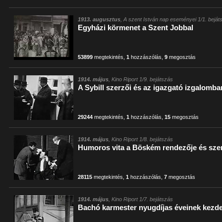
1913. augusztus
, A szent István nap eseményei 1/1. beját
Egyházi körmenet a Szent Jobbal
53899
megtekintés
,
1
hozzászólás
,
9
megosztás
1914. május
, Kino Riport 1/9. bejátszás
A Sybill szerzői és az igazgató izgalomba
29244
megtekintés
,
1
hozzászólás
,
15
megosztás
1914. május
, Kino Riport 1/8. bejátszás
Humoros vita a Böském rendezője és szer
28115
megtekintés
,
1
hozzászólás
,
7
megosztás
1914. május
, Kino Riport 1/7. bejátszás
Bachó karmester nyugdíjas éveinek kezd