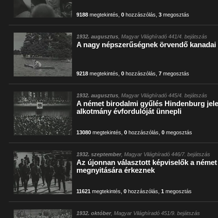
9188
megtekintés
,
0
hozzászólás
,
3
megosztás
1932. augusztus
, Magyar Világhíradó 441/4. bejátszás
A nagy népszerűségnek örvendő kanadai 
9218
megtekintés
,
0
hozzászólás
,
7
megosztás
1932. augusztus
, Magyar Világhíradó 445/4. bejátszás
A német birodalmi gyűlés Hindenburg jel
alkotmány évfordulóját ünnepli
13080
megtekintés
,
0
hozzászólás
,
0
megosztás
1932. szeptember
, Magyar Világhíradó 446/7. bejátszás
Az újonnan választott képviselők a német
megnyitására érkeznek
11621
megtekintés
,
0
hozzászólás
,
1
megosztás
1932. október
, Magyar Világhíradó 451/9. bejátszás