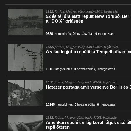
1932. június
, Magyar Világhíradó 434/4. bejátszás
52 és fél óra alatt repült New Yorkból Be
a "DO X" óriásgép
9886
megtekintés
,
0
hozzászólás
,
0
megosztás
1932. június
, Magyar Világhíradó 436/7. bejátszás
A világ legjobb repülői a Tempelhofban m
10116
megtekintés
,
0
hozzászólás
,
0
megosztás
1932. július
, Magyar Világhíradó 437/4. bejátszás
Hatezer postagalamb versenye Berlin és 
10145
megtekintés
,
0
hozzászólás
,
0
megosztás
1932. július
, Magyar Világhíradó 439/5. bejátszás
Amerikai repülők világ körüli útjuk első á
repülőtéren