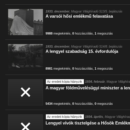
1933. december
, Magyar Világhíradó 513/5. bejátszás
A varsói hősi emlékmű felavatása
9988
megtekintés
,
0
hozzászólás
,
1
megosztás
1933. december
, Magyar Világhíradó 514/8. bejátszás
A lengyel szabadság 15. évfordulója
8981
megtekintés
,
0
hozzászólás
,
1
megosztás
Az eredeti kópia hiányzik
1934. február
, Magyar Világhír
A magyar földművelésügyi miniszter a le
5434
megtekintés
,
0
hozzászólás
,
0
megosztás
Az eredeti kópia hiányzik
1934. április
, Magyar Világhíra
Lengyel vívók tisztelgése a Hősök Emlék