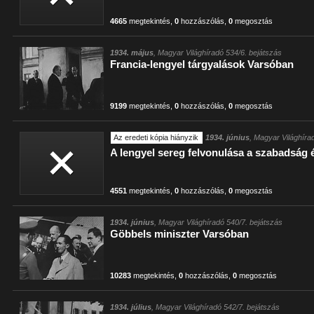
4665
megtekintés
,
0
hozzászólás
,
0
megosztás
1934. május
, Magyar Világhíradó 534/6. bejátszás
Francia-lengyel tárgyalások Varsóban
9199
megtekintés
,
0
hozzászólás
,
0
megosztás
Az eredeti kópia hiányzik
1934. június
, Magyar Világhíra
A lengyel sereg felvonulása a szabadság 
4551
megtekintés
,
0
hozzászólás
,
0
megosztás
1934. június
, Magyar Világhíradó 540/7. bejátszás
Göbbels miniszter Varsóban
10283
megtekintés
,
0
hozzászólás
,
0
megosztás
1934. július
, Magyar Világhíradó 542/7. bejátszás