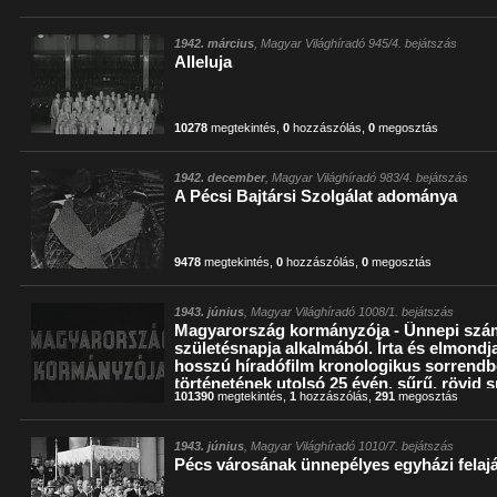
1942. március
, Magyar Világhíradó 945/4. bejátszás
Alleluja
10278
megtekintés
,
0
hozzászólás
,
0
megosztás
1942. december
, Magyar Világhíradó 983/4. bejátszás
A Pécsi Bajtársi Szolgálat adománya
9478
megtekintés
,
0
hozzászólás
,
0
megosztás
1943. június
, Magyar Világhíradó 1008/1. bejátszás
Magyarország kormányzója - Ünnepi szám
születésnapja alkalmából. Írta és elmondj
hosszú híradófilm kronologikus sorrendb
történetének utolsó 25 évén, sűrű, rövid sn
101390
megtekintés
,
1
hozzászólás
,
291
megosztás
és kommentátort egy szobában látjuk, dí
eredeti felvételen halljuk.)
1943. június
, Magyar Világhíradó 1010/7. bejátszás
Pécs városának ünnepélyes egyházi felaj