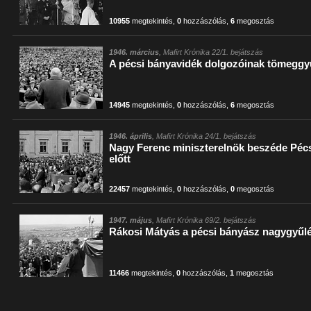
10955
megtekintés
,
0
hozzászólás
,
6
megosztás
1946. március
, Mafirt Krónika 22/1. bejátszás
A pécsi bányavidék dolgozóinak tömegg
14945
megtekintés
,
0
hozzászólás
,
6
megosztás
1946. április
, Mafirt Krónika 24/1. bejátszás
Nagy Ferenc miniszterelnök beszéde Pécs
előtt
22457
megtekintés
,
0
hozzászólás
,
0
megosztás
1947. május
, Mafirt Krónika 69/2. bejátszás
Rákosi Mátyás a pécsi bányász nagygyűl
11466
megtekintés
,
0
hozzászólás
,
1
megosztás