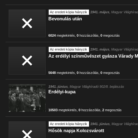
Az eredeti kópia hiányzik
1941. május
, Magyar Világhíra
Bevonulás után
6024
megtekintés
,
0
hozzászólás
,
0
megosztás
Az eredeti kópia hiányzik
1941. május
, Magyar Világhíra
Az erdélyi színművészet gyásza Várady M
5648
megtekintés
,
0
hozzászólás
,
0
megosztás
1941. június
, Magyar Világhíradó 902/8. bejátszás
Erdélyi-kupa
10503
megtekintés
,
0
hozzászólás
,
2
megosztás
Az eredeti kópia hiányzik
1941. június
, Magyar Világhíra
Hősök napja Kolozsvárott