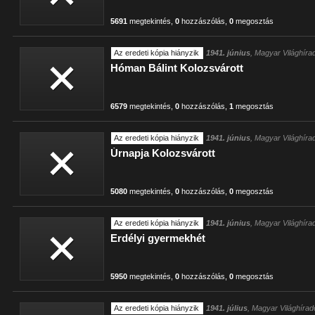
5691
megtekintés
,
0
hozzászólás
,
0
megosztás
Az eredeti kópia hiányzik
1941. június
, Magyar Világhíra
Hóman Bálint Kolozsvárott
6579
megtekintés
,
0
hozzászólás
,
1
megosztás
Az eredeti kópia hiányzik
1941. június
, Magyar Világhíra
Úrnapja Kolozsvárott
5080
megtekintés
,
0
hozzászólás
,
0
megosztás
Az eredeti kópia hiányzik
1941. június
, Magyar Világhíra
Erdélyi gyermekhét
5950
megtekintés
,
0
hozzászólás
,
0
megosztás
Az eredeti kópia hiányzik
1941. július
, Magyar Világhírad