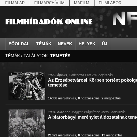
FILMALAP
FILMARCHÍVUM
MAFILM
FILMLABOR
FŐOLDAL
TÉMÁK
NEVEK
HELYEK
ÚJ
TÉMÁK / TALÁLATOK:
TEMETÉS
agrárium
IV. Béla, magyar királ...
Aarau
állatvilág
Aczél Ilona
Addisz-Abeba
Antikomintern Pakt
Ahn Eak-tai
Aintree
államfő
Aarons-Hughes, Ruth
Abapuszta
amerikai magyarok
Ádám Zoltán
Adony
antiszemitizmus
Aimone savoya-aosta
Aknaszlatina
államfő
Abay Nemes Oszkár
Abesszínia
Anschluss
Ady Endre
Adria
április 4.
Aimone spoletoi her
Akszum
államosítás
Abe Nobuyuki
Abony
antant
Agárdi Gábor
Adua
április 4.
Albert Ferenc
Alag
1922. április
, Concordia Film 2/4. bejátszás
Az Erzsébetvárosi Körben történt pokolg
Állatkert
Aczél György
Ácsteszér
antant
Ágotai Géza, dr.
Afrika
arisztokrácia
Albert Ferenc Habsbu
Albánia
temetése
14038
megtekintés
,
0
hozzászólás
,
2
megosztás
1931. október
, Magyar Világhíradó 399/1. bejátszás
A biatorbágyi merénylet áldozatainak tem
21622
megtekintés
,
0
hozzászólás
,
13
megosztás