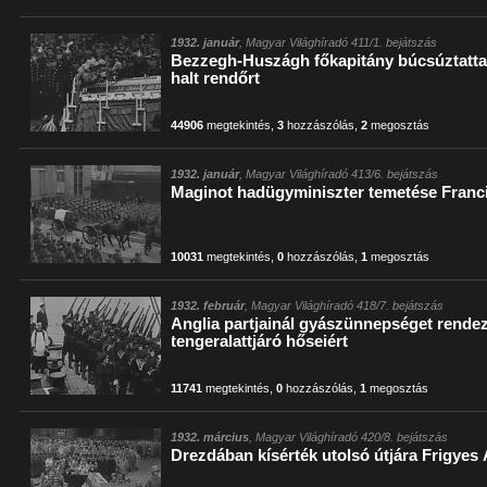
1932. január
, Magyar Világhíradó 411/1. bejátszás
Bezzegh-Huszágh főkapitány búcsúztatta S
halt rendőrt
44906
megtekintés
,
3
hozzászólás
,
2
megosztás
1932. január
, Magyar Világhíradó 413/6. bejátszás
Maginot hadügyminiszter temetése Fran
10031
megtekintés
,
0
hozzászólás
,
1
megosztás
1932. február
, Magyar Világhíradó 418/7. bejátszás
Anglia partjainál gyászünnepséget rendez
tengeralattjáró hőseiért
11741
megtekintés
,
0
hozzászólás
,
1
megosztás
1932. március
, Magyar Világhíradó 420/8. bejátszás
Drezdában kísérték utolsó útjára Frigyes 