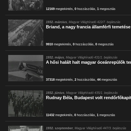
12169
megtekintés
,
0
hozzászólás
,
1
megosztás
1932. március
, Magyar Világhíradó 422/7. bejátszás
Briand, a nagy francia államférfi temetése
9910
megtekintés
,
0
hozzászólás
,
0
megosztás
1932. május
, Magyar Világhíradó 431/1. bejátszás
A hősi halált halt magyar óceánrepülők t
37318
megtekintés
,
2
hozzászólás
,
44
megosztás
1932. június
, Magyar Világhíradó 435/1. bejátszás
Rudnay Béla, Budapest volt rendőrfőkap
11432
megtekintés
,
0
hozzászólás
,
1
megosztás
1932. szeptember
, Magyar Világhíradó 447/3. bejátszás