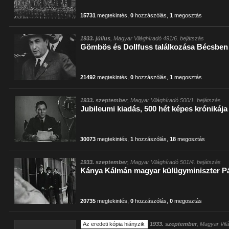
15731
megtekintés
,
0
hozzászólás
,
1
megosztás
1933. július
, Magyar Világhíradó 491/6. bejátszás
Gömbös és Dollfuss találkozása Bécsben
21492
megtekintés
,
0
hozzászólás
,
1
megosztás
1933. szeptember
, Magyar Világhíradó 500/1. bejátszás
Jubileumi kiadás, 500 hét képes krónikája
30073
megtekintés
,
1
hozzászólás
,
18
megosztás
1933. szeptember
, Magyar Világhíradó 501/4. bejátszás
Kánya Kálmán magyar külügyminiszter P
20735
megtekintés
,
0
hozzászólás
,
0
megosztás
Az eredeti kópia hiányzik
1933. szeptember
, Magyar Vil