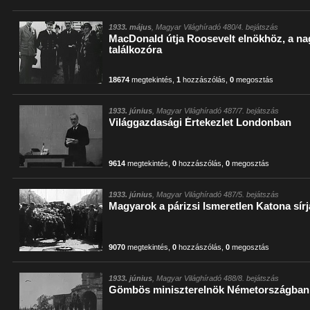
1933. május
, Magyar Világhíradó 480/4. bejátszás
MacDonald útja Roosevelt elnökhöz, a na
találkozóra
18674
megtekintés
,
1
hozzászólás
,
0
megosztás
1933. június
, Magyar Világhíradó 487/7. bejátszás
Világgazdasági Értekezlet Londonban
9614
megtekintés
,
0
hozzászólás
,
0
megosztás
1933. június
, Magyar Világhíradó 487/5. bejátszás
Magyarok a párizsi Ismeretlen Katona sírj
9070
megtekintés
,
0
hozzászólás
,
0
megosztás
1933. június
, Magyar Világhíradó 488/8. bejátszás
Gömbös miniszterelnök Németországban