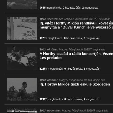
9635
megtekintés
,
0
hozzászólás
,
2
megosztás
1943. szeptember
, Magyar Világhíradó 1021/6. bejátszás
Ifj. vitéz Horthy Miklós rendkívüli követ 
megnyitja a "Búvár Kund" jelvényszerző
11231
megtekintés
,
0
hozzászólás
,
7
megosztás
1943. október
, Magyar Világhíradó 1025/7. bejátszás
A Horthy-család a rádió koncertjén. Vezé
Les preludes
12154
megtekintés
,
0
hozzászólás
,
5
megosztás
1943. október
, Magyar Világhíradó 1026/3. bejátszás
ifj. Horthy Miklós tiszti esküje Szegeden
12129
megtekintés
,
0
hozzászólás
,
4
megosztás
1943. november
, Magyar Világhíradó 1029/8. bejátszás