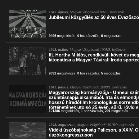
1943. április
, Magyar Világhíradó 997/5. bejátszás
Jubileumi közgyűlés az 50 éves Evezősz
9496
megtekintés
,
0
hozzászólás
,
0
megosztás
1943. május
, Magyar Világhíradó 1005/8. bejátszás
Ifj. Horthy Miklós, rendkívüli követ és m
látogatása a Magyar Távirati Iroda sport
9392
megtekintés
,
0
hozzászólás
,
5
megosztás
1943. június
, Magyar Világhíradó 1008/1. bejátszás
Magyarország kormányzója - Ünnepi szám
születésnapja alkalmából. Írta és elmondj
hosszú híradófilm kronologikus sorrendb
történetének utolsó 25 évén, sűrű, rövid sn
101386
megtekintés
,
1
hozzászólás
,
291
megosztás
és kommentátort egy szobában látjuk, dí
eredeti felvételen halljuk.)
1943. augusztus
, Magyar Világhíradó 1015/9. bejátszás
Vidéki úszóbajnokság Palicson, a XXIV. 
úszókongresszuson