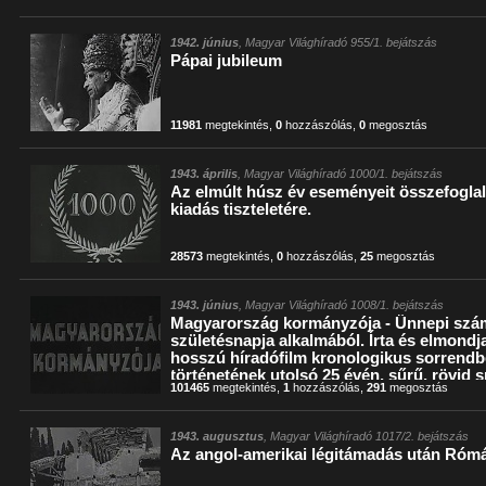
1942. június
, Magyar Világhíradó 955/1. bejátszás
Pápai jubileum
11981
megtekintés
,
0
hozzászólás
,
0
megosztás
1943. április
, Magyar Világhíradó 1000/1. bejátszás
Az elmúlt húsz év eseményeit összefoglal
kiadás tiszteletére.
28573
megtekintés
,
0
hozzászólás
,
25
megosztás
1943. június
, Magyar Világhíradó 1008/1. bejátszás
Magyarország kormányzója - Ünnepi szám
születésnapja alkalmából. Írta és elmondj
hosszú híradófilm kronologikus sorrendb
történetének utolsó 25 évén, sűrű, rövid sn
101465
megtekintés
,
1
hozzászólás
,
291
megosztás
és kommentátort egy szobában látjuk, dí
eredeti felvételen halljuk.)
1943. augusztus
, Magyar Világhíradó 1017/2. bejátszás
Az angol-amerikai légitámadás után Róm