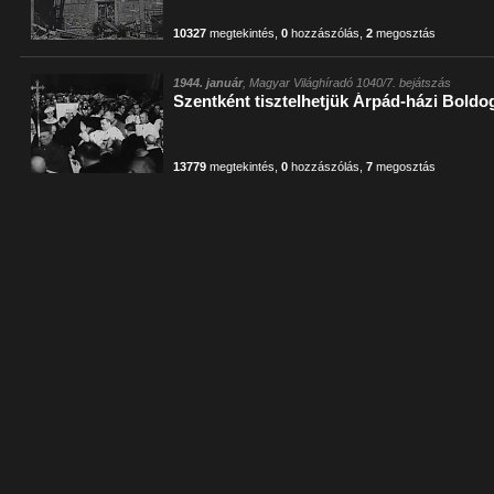
10327
megtekintés
,
0
hozzászólás
,
2
megosztás
1944. január
, Magyar Világhíradó 1040/7. bejátszás
Szentként tisztelhetjük Árpád-házi Boldo
13779
megtekintés
,
0
hozzászólás
,
7
megosztás