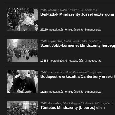
1945. október
, Mafirt Krónika 10/2. bejátszás
Beiktatták Mindszenty József esztergomi
21159
megtekintés
,
0
hozzászólás
,
9
megosztás
1946. augusztus
, Mafirt Krónika 34/2. bejátszás
Szent Jobb-körmenet Mindszenty hercegp
17484
megtekintés
,
0
hozzászólás
,
3
megosztás
1947. szeptember
, Mafirt Krónika 84/1. bejátszás
Budapestre érkezett a Canterbury érseki
11218
megtekintés
,
0
hozzászólás
,
0
megosztás
1948. december
, UMFI Magyar Filmhíradó 40/7. bejátszás
Tüntetés Mindszenty [bíboros] ellen