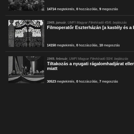
14714
megtekintés
,
0
hozzászólás
,
9
megosztás
1949. január
, UMFI Magyar Filmhíradó 45/6. bejátszás
Filmoperatőr Eszterházán [a kastély és a 
14150
megtekintés
,
0
hozzászólás
,
10
megosztás
1949. február
, UMFI Magyar Filmhíradó 50/4. bejátszás
Tiltakozás a nyugati rágalomhadjárat ell
miatt
30523
megtekintés
,
0
hozzászólás
,
7
megosztás