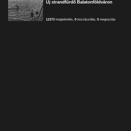
Új strandfürdő Balatonföldváron
12373
megtekintés
,
0
hozzászólás
,
5
megosztás