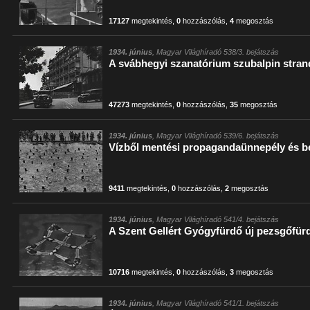
17127
megtekintés
,
0
hozzászólás
,
4
megosztás
1934. június
, Magyar Világhíradó 538/3. bejátszás
A svábhegyi szanatórium szubalpin stran
47273
megtekintés
,
0
hozzászólás
,
35
megosztás
1934. június
, Magyar Világhíradó 539/6. bejátszás
Vízből mentési propagandaünnepély és b
9411
megtekintés
,
0
hozzászólás
,
2
megosztás
1934. június
, Magyar Világhíradó 541/4. bejátszás
A Szent Gellért Gyógyfürdő új pezsgőfür
10716
megtekintés
,
0
hozzászólás
,
3
megosztás
1934. június
, Magyar Világhíradó 541/1. bejátszás