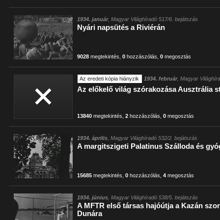
1934. január
, Magyar Világhíradó 517/6. bejátszás
Nyári napsütés a Riviérán
9028
megtekintés
,
0
hozzászólás
,
0
megosztás
Az eredeti kópia hiányzik
1934. február
, Magyar Világhír
Az előkelő világ szórakozása Ausztrália s
13840
megtekintés
,
2
hozzászólás
,
0
megosztás
1934. április
, Magyar Világhíradó 532/2. bejátszás
A margitszigeti Palatinus Szálloda és gyó
15685
megtekintés
,
0
hozzászólás
,
4
megosztás
1934. június
, Magyar Világhíradó 538/5. bejátszás
A MFTR első társas hajóútja a Kazán szor
Dunára