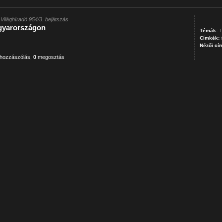
Világhíradó 954/3. bejátszás
gyarországon
Témák:
T
Címkék:
Nézői cí
hozzászólás
,
0
megosztás