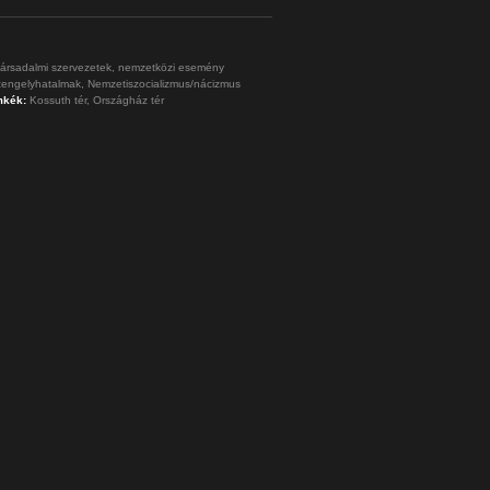
ársadalmi szervezetek,
nemzetközi esemény
tengelyhatalmak,
Nemzetiszocializmus/nácizmus
mkék:
Kossuth tér,
Országház tér