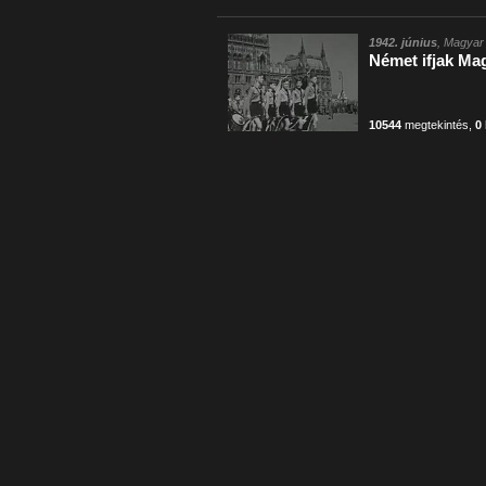
1942. június
, Magyar 
Német ifjak Ma
10544
megtekintés
,
0