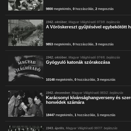
9800
megtekintés
,
0
hozzászólás
,
2
megosztás
1942. október
, Magyar Világhíradó 973/8. bejátszás
A Vöröskereszt gyűjtésével egybekötött
9853
megtekintés
,
0
hozzászólás
,
3
megosztás
1942. október
, Magyar Világhíradó 974/6. bejátszás
Gyógyuló katonák szórakozása
10148
megtekintés
,
0
hozzászólás
,
3
megosztás
1942. december
, Magyar Világhíradó 983/2. bejátszás
Karácsonyi kívánsághangverseny és szer
honvédek számára
18447
megtekintés
,
1
hozzászólás
,
1
megosztás
1943. április
, Magyar Világhíradó 997/7. bejátszás