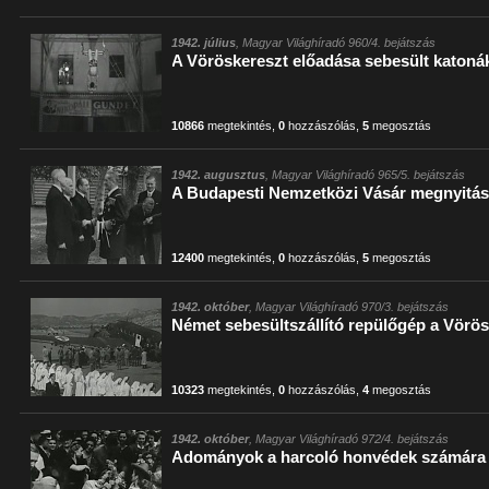
1942. július
, Magyar Világhíradó 960/4. bejátszás
A Vöröskereszt előadása sebesült katoná
10866
megtekintés
,
0
hozzászólás
,
5
megosztás
1942. augusztus
, Magyar Világhíradó 965/5. bejátszás
A Budapesti Nemzetközi Vásár megnyitá
12400
megtekintés
,
0
hozzászólás
,
5
megosztás
1942. október
, Magyar Világhíradó 970/3. bejátszás
Német sebesültszállító repülőgép a Vörö
10323
megtekintés
,
0
hozzászólás
,
4
megosztás
1942. október
, Magyar Világhíradó 972/4. bejátszás
Adományok a harcoló honvédek számára