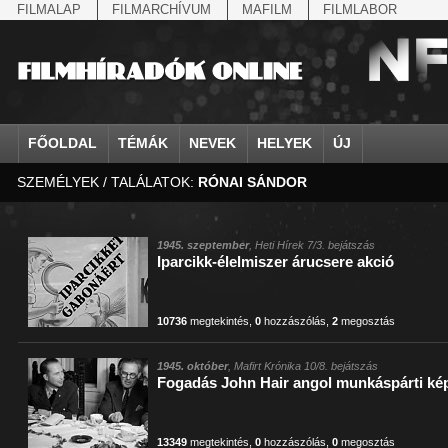
FILMALAP
FILMARCHÍVUM
MAFILM
FILMLABOR
FŐOLDAL
TÉMÁK
NEVEK
HELYEK
ÚJ
SZEMÉLYEK / TALÁLATOK:
RÓNAI SÁNDOR
agrárium
IV. Béla, magyar királ...
Aarau
állatvilág
Aczél Ilona
Addisz-Abeba
Antikomintern Pakt
Ahn Eak-tai
Aintree
államfő
Aarons-Hughes, Ruth
Abapuszta
amerikai magyarok
Ádám Zoltán
Adony
antiszemitizmus
Aimone savoya-aosta
Aknaszlatina
államfő
Abay Nemes Oszkár
Abesszínia
Anschluss
Ady Endre
Adria
április 4.
Aimone spoletoi her
Akszum
államosítás
Abe Nobuyuki
Abony
antant
Agárdi Gábor
Adua
április 4.
Albert Ferenc
Alag
1945. szeptember
, Heti Hírek 7/3. bejátszás
Iparcikk-élelmiszer árucsere akció
Állatkert
Aczél György
Ácsteszér
antant
Ágotai Géza, dr.
Afrika
arisztokrácia
Albert Ferenc Habsbu
Albánia
10736
megtekintés
,
0
hozzászólás
,
2
megosztás
1945. október
, Mafirt Krónika 10/8. bejátszás
Fogadás John Hair angol munkáspárti képv
13349
megtekintés
,
0
hozzászólás
,
0
megosztás