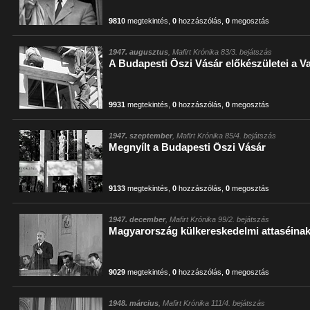
9810
megtekintés
,
0
hozzászólás
,
0
megosztás
1947. augusztus
, Mafirt Krónika 83/3. bejátszás
A Budapesti Őszi Vásár előkészületei a 
9931
megtekintés
,
0
hozzászólás
,
0
megosztás
1947. szeptember
, Mafirt Krónika 85/4. bejátszás
Megnyílt a Budapesti Őszi Vásár
9133
megtekintés
,
0
hozzászólás
,
0
megosztás
1947. december
, Mafirt Krónika 99/2. bejátszás
Magyarország külkereskedelmi attaséinak
9029
megtekintés
,
0
hozzászólás
,
0
megosztás
1948. március
, Mafirt Krónika 111/4. bejátszás