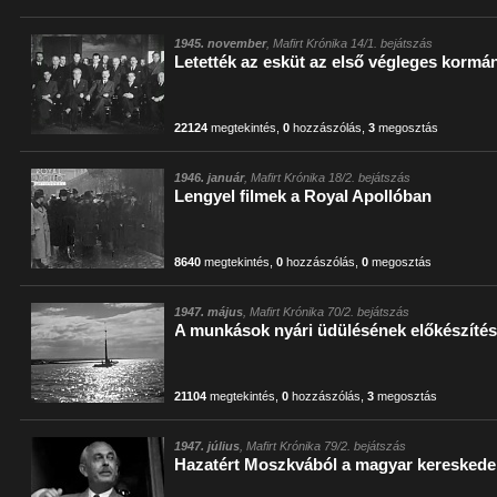
1945. november
, Mafirt Krónika 14/1. bejátszás
Letették az esküt az első végleges kormán
22124
megtekintés
,
0
hozzászólás
,
3
megosztás
1946. január
, Mafirt Krónika 18/2. bejátszás
Lengyel filmek a Royal Apollóban
8640
megtekintés
,
0
hozzászólás
,
0
megosztás
1947. május
, Mafirt Krónika 70/2. bejátszás
A munkások nyári üdülésének előkészítés
21104
megtekintés
,
0
hozzászólás
,
3
megosztás
1947. július
, Mafirt Krónika 79/2. bejátszás
Hazatért Moszkvából a magyar kereskede