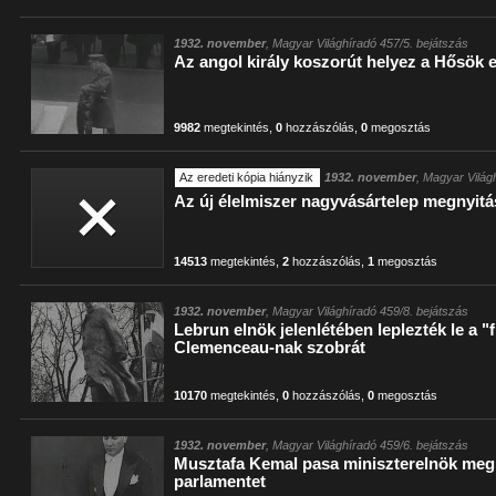
1932. november
, Magyar Világhíradó 457/5. bejátszás
Az angol király koszorút helyez a Hősö
9982
megtekintés
,
0
hozzászólás
,
0
megosztás
Az eredeti kópia hiányzik
1932. november
, Magyar Világ
Az új élelmiszer nagyvásártelep megnyitá
14513
megtekintés
,
2
hozzászólás
,
1
megosztás
1932. november
, Magyar Világhíradó 459/8. bejátszás
Lebrun elnök jelenlétében leplezték le a "
Clemenceau-nak szobrát
10170
megtekintés
,
0
hozzászólás
,
0
megosztás
1932. november
, Magyar Világhíradó 459/6. bejátszás
Musztafa Kemal pasa miniszterelnök megn
parlamentet