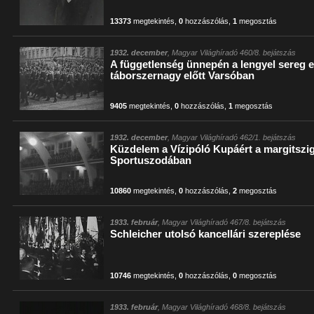
13373
megtekintés
,
0
hozzászólás
,
1
megosztás
1932. december
, Magyar Világhíradó 460/8. bejátszás
A függetlenség ünnepén a lengyel sereg e
táborszernagy előtt Varsóban
9405
megtekintés
,
0
hozzászólás
,
1
megosztás
1932. december
, Magyar Világhíradó 462/1. bejátszás
Küzdelem a Vízipóló Kupáért a margitszi
Sportuszodában
10860
megtekintés
,
0
hozzászólás
,
2
megosztás
1933. február
, Magyar Világhíradó 467/8. bejátszás
Schleicher utolsó kancellári szereplése
10746
megtekintés
,
0
hozzászólás
,
0
megosztás
1933. február
, Magyar Világhíradó 468/8. bejátszás