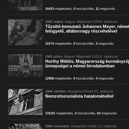
16433
megtekintés
,
0
hozzászólás
,
11
megosztás
1943. május
, Magyar Világhíradó 1005/4. bejátszás
Tűzoltó-bemutató Johannes Meyer, német
felügyelő, altábornagy részvételével
10174
megtekintés
,
0
hozzászólás
,
3
megosztás
1943. július
, Magyar Világhíradó 1011/11. bejátszás
Horthy Miklós, Magyarország kormányzój
ünnepségei a német birodalomban
12958
megtekintés
,
0
hozzászólás
,
4
megosztás
1944. október
, Hungarista Híradó 0/1. bejátszás
Nemzetiszocialista hatalomátvétel
131101
megtekintés
,
2
hozzászólás
,
62
megosztás
1944. november
, Hungarista Híradó 1/2. bejátszás