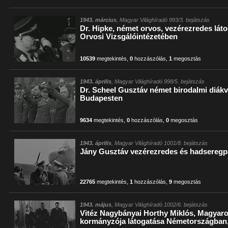
1943. március
, Magyar Világhíradó 993/3. bejátszás
Dr. Hipke, német orvos, vezérezredes lát
Orvosi Vizsgálóintézetében
10539
megtekintés
,
0
hozzászólás
,
1
megosztás
1943. április
, Magyar Világhíradó 998/5. bejátszás
Dr. Scheel Gusztáv német birodalmi diákv
Budapesten
9634
megtekintés
,
0
hozzászólás
,
0
megosztás
1943. április
, Magyar Világhíradó 1001/8. bejátszás
Jány Gusztáv vezérezredes és hadseregp
22765
megtekintés
,
1
hozzászólás
,
9
megosztás
1943. május
, Magyar Világhíradó 1002/6. bejátszás
Vitéz Nagybányai Horthy Miklós, Magyar
kormányzója látogatása Németországban, 