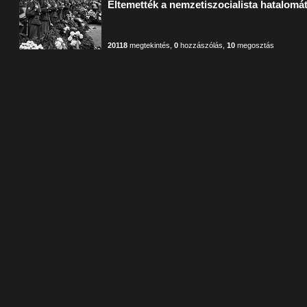
Eltemették a nemzetiszocialista hatalomát
20118
megtekintés
,
0
hozzászólás
,
10
megosztás