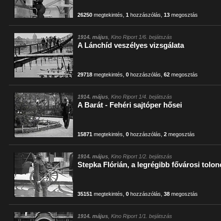
26250
megtekintés
,
1
hozzászólás
,
13
megosztás
1914. május
, Kino Riport 1/6. bejátszás
A Lánchíd veszélyes vizsgálata
29718
megtekintés
,
0
hozzászólás
,
62
megosztás
1914. május
, Kino Riport 1/4. bejátszás
A Barát - Fehéri sajtóper hősei
15871
megtekintés
,
0
hozzászólás
,
2
megosztás
1914. május
, Kino Riport 1/2. bejátszás
Stepka Flórián, a legrégibb fővárosi tolo
35151
megtekintés
,
0
hozzászólás
,
38
megosztás
1914. május
, Kino Riport 1/1. bejátszás