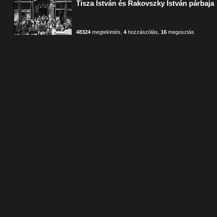
Tisza István és Rakovszky István párbaja
48324
megtekintés
,
4
hozzászólás
,
16
megosztás