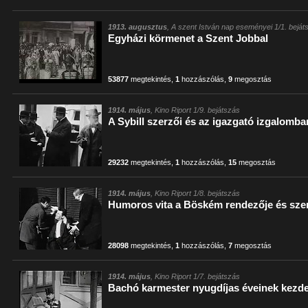
1913. augusztus
, A szent István nap eseményei 1/1. beját
Egyházi körmenet a Szent Jobbal
53877
megtekintés
,
1
hozzászólás
,
9
megosztás
1914. május
, Kino Riport 1/9. bejátszás
A Sybill szerzői és az igazgató izgalomba
29232
megtekintés
,
1
hozzászólás
,
15
megosztás
1914. május
, Kino Riport 1/8. bejátszás
Humoros vita a Böském rendezője és szer
28098
megtekintés
,
1
hozzászólás
,
7
megosztás
1914. május
, Kino Riport 1/7. bejátszás
Bachó karmester nyugdíjas éveinek kezd