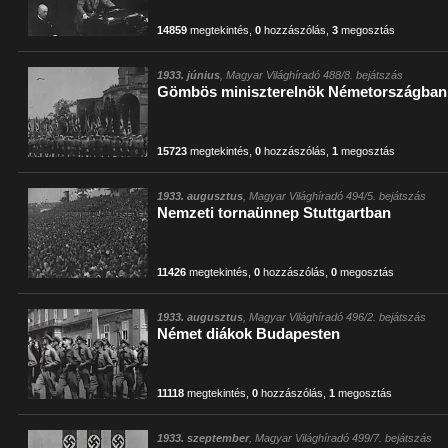
14859
megtekintés
,
0
hozzászólás
,
3
megosztás
1933. június
, Magyar Világhíradó 488/8. bejátszás
Gömbös miniszterelnök Németországban
15723
megtekintés
,
0
hozzászólás
,
1
megosztás
1933. augusztus
, Magyar Világhíradó 494/5. bejátszás
Nemzeti tornaünnep Stuttgartban
11426
megtekintés
,
0
hozzászólás
,
0
megosztás
1933. augusztus
, Magyar Világhíradó 496/2. bejátszás
Német diákok Budapesten
11118
megtekintés
,
0
hozzászólás
,
1
megosztás
1933. szeptember
, Magyar Világhíradó 499/7. bejátszás