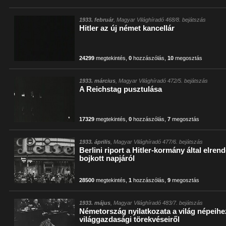
1933. február
, Magyar Világhíradó 468/8. bejátszás
Hitler az új német kancellár
24299
megtekintés
,
0
hozzászólás
,
10
megosztás
1933. március
, Magyar Világhíradó 472/5. bejátszás
A Reichstag pusztulása
17329
megtekintés
,
0
hozzászólás
,
7
megosztás
1933. április
, Magyar Világhíradó 477/6. bejátszás
Berlini riport a Hitler-kormány által elre
bojkott napjáról
28500
megtekintés
,
1
hozzászólás
,
9
megosztás
1933. május
, Magyar Világhíradó 483/7. bejátszás
Németország nyilatkozata a világ népeihez
világgazdasági törekvéseiről