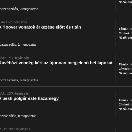
Nézői cí
hozzászólás
,
0
megosztás
Film 13/7. bejátszás
 Hoover vonatok érkezése előtt és után
Témák:
ü
Címkék:
Nézői cí
ozzászólás
,
1
megosztás
 Film 14/4. bejátszás
Kávéházi vendég kéri az újonnan megjelenő hetilapokat
Témák:
ü
Címkék:
Nézői cí
hozzászólás
,
5
megosztás
 Film 15/7. bejátszás
A pesti polgár este hazamegy
Témák:
ü
Címkék:
Nézői cí
ozzászólás
,
0
megosztás
t Film 16/3. bejátszás