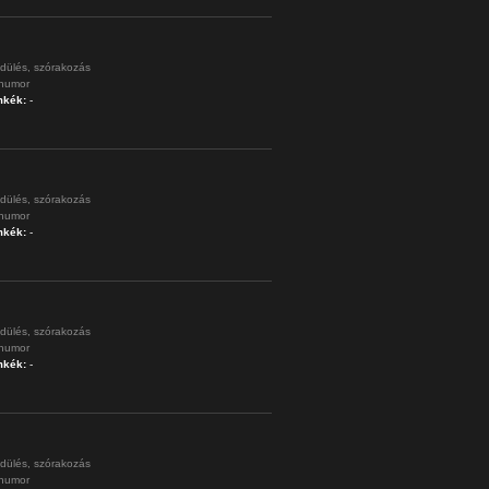
dülés,
szórakozás
humor
mkék:
-
dülés,
szórakozás
humor
mkék:
-
dülés,
szórakozás
humor
mkék:
-
dülés,
szórakozás
humor