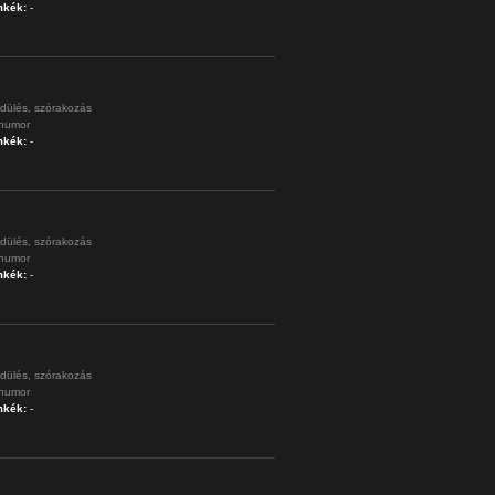
mkék:
-
dülés,
szórakozás
humor
mkék:
-
dülés,
szórakozás
humor
mkék:
-
dülés,
szórakozás
humor
mkék:
-