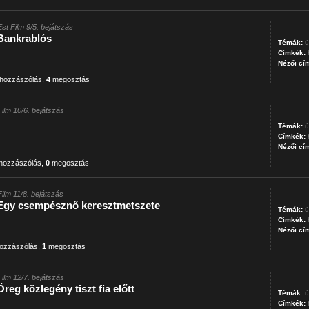
Est Film 9/5. bejátszás
Bankrablós
Témák:
ü
Címkék:
Nézői cí
hozzászólás
,
4
megosztás
Film 10/6. bejátszás
Témák:
ü
Címkék:
Nézői cí
hozzászólás
,
0
megosztás
Film 11/8. bejátszás
Egy csempésznő keresztmetszete
Témák:
ü
Címkék:
Nézői cí
ozzászólás
,
1
megosztás
Film 12/7. bejátszás
reg közlegény tiszt fia előtt
Témák:
ü
Címkék: