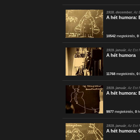
1918. december
, Az 
A hét humora: 
10542
megtekintés
,
0
1919. január
, Az Est 
A hét humora
11768
megtekintés
,
0
1919. január
, Az Est 
A hét humora: 
9977
megtekintés
,
0
h
1919. január
, Az Est 
A hét humora: Ö