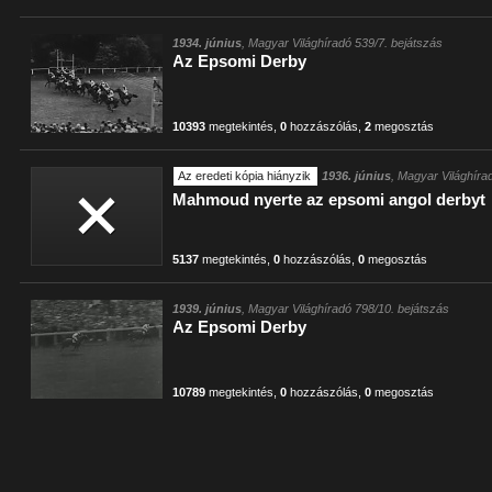
1934. június
, Magyar Világhíradó 539/7. bejátszás
Az Epsomi Derby
10393
megtekintés
,
0
hozzászólás
,
2
megosztás
Az eredeti kópia hiányzik
1936. június
, Magyar Világhíra
Mahmoud nyerte az epsomi angol derbyt
5137
megtekintés
,
0
hozzászólás
,
0
megosztás
1939. június
, Magyar Világhíradó 798/10. bejátszás
Az Epsomi Derby
10789
megtekintés
,
0
hozzászólás
,
0
megosztás