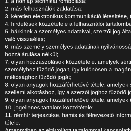
1. a honlap technikai rombolása;
2. más felhasználók zaklatása;
3. kéretlen elektronikus kommunikáció létesítése, 
4. hirdetések közzététele a felhasználói tartalomb
5. bárkinek a személyes adataival, szerzői jog álta
való visszaélés;
6. más személy személyes adatainak nyilvánossá
hozzájárulása nélkül;
7. olyan hozzászólások közzététele, amelyek sér
személyhez fűződő jogait, így különösen a magán
méltósághoz fűződő jogát;
8. olyan anyagok hozzáférhetővé tétele, amelyek
szellemi alkotáshoz, így a szerzői joghoz fűződő j
9. olyan anyagok hozzáférhetővé tétele, amelyek üz
10. jogellenes tartalom közzététele;
11. rémhír terjesztése, hamis és félrevezető info
tétele.
Amennyiben az eltávolított tartalommal kapcsolat