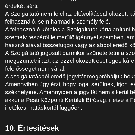
érdekét sérti.
A Szolgáltató nem felel az eltávolítással okozott k
felhasználó, sem harmadik személy felé.
A felhasználó köteles a Szolgáltatót kártalanítani
személy részéről felmerülő igénnyel szemben, ame
használatával összefüggő vagy az abból eredő kö
A Szolgáltató jogosult bármikor szüneteltetni a szol
megszüntetni azt; az ezzel okozott esetleges káré
felelősséget nem vállal.
A szolgáltatásból eredő jogvitát megpróbáljuk bék
Amennyiben úgy érzi, hogy jogai sérülnek, írjon le
székhelyére. Amennyiben a jogvitát nem sikerül b
akkor a Pesti Központi Kerületi Bíróság, illetve a 
illetékes, hatáskörtől függően.
10. Értesítések