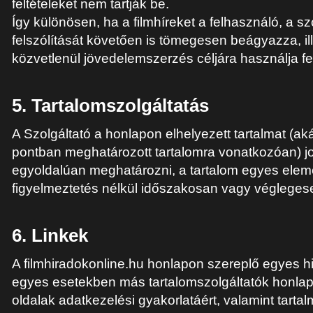
feltételeket nem tartják be.
Így különösen, ha a filmhíreket a felhasználó, a szo
felszólítását követően is tömegesen beágyazza, il
közvetlenül jövedelemszerzés céljára használja fe
5. Tartalomszolgáltatás
A Szolgáltató a honlapon elhelyezett tartalmat (aká
pontban meghatározott tartalomra vonatkozóan) j
egyoldalúan meghatározni, a tartalom egyes eleme
figyelmeztetés nélkül időszakosan vagy véglegesen
6. Linkek
A filmhiradokonline.hu honlapon szereplő egyes hi
egyes esetekben más tartalomszolgáltatók honlap
oldalak adatkezelési gyakorlatáért, valamint tartal