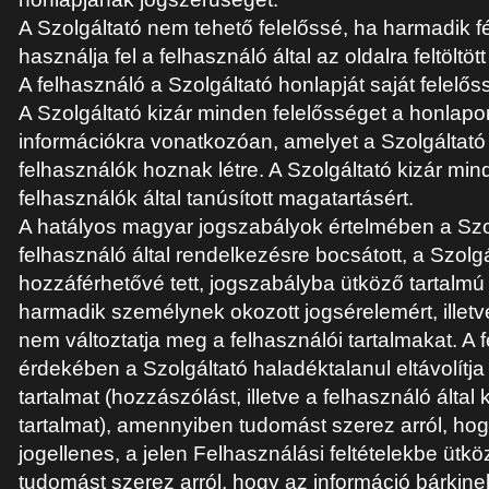
A Szolgáltató nem tehető felelőssé, ha harmadik fé
használja fel a felhasználó által az oldalra feltöltött
A felhasználó a Szolgáltató honlapját saját felelő
A Szolgáltató kizár minden felelősséget a honlapo
információkra vonatkozóan, amelyet a Szolgáltató
felhasználók hoznak létre. A Szolgáltató kizár min
felhasználók által tanúsított magatartásért.
A hatályos magyar jogszabályok értelmében a Szol
felhasználó által rendelkezésre bocsátott, a Szolgál
hozzáférhetővé tett, jogszabályba ütköző tartalmú
harmadik személynek okozott jogsérelemért, illetve
nem változtatja meg a felhasználói tartalmakat. A 
érdekében a Szolgáltató haladéktalanul eltávolítja
tartalmat (hozzászólást, illetve a felhasználó által
tartalmat), amennyiben tudomást szerez arról, hogy
jogellenes, a jelen Felhasználási feltételekbe ütkö
tudomást szerez arról, hogy az információ bárkine