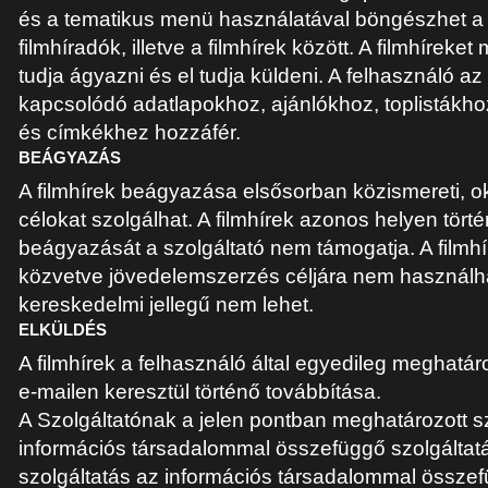
és a tematikus menü használatával böngészhet a 
filmhíradók, illetve a filmhírek között. A filmhíreke
tudja ágyazni és el tudja küldeni. A felhasználó a
kapcsolódó adatlapokhoz, ajánlókhoz, toplisták
és címkékhez hozzáfér.
BEÁGYAZÁS
A filmhírek beágyazása elsősorban közismereti, okt
célokat szolgálhat. A filmhírek azonos helyen tör
beágyazását a szolgáltató nem támogatja. A film
közvetve jövedelemszerzés céljára nem használhat
kereskedelmi jellegű nem lehet.
ELKÜLDÉS
A filmhírek a felhasználó által egyedileg meghatár
e-mailen keresztül történő továbbítása.
A Szolgáltatónak a jelen pontban meghatározott s
információs társadalommal összefüggő szolgáltat
szolgáltatás az információs társadalommal összef