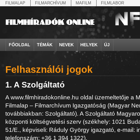
FILMALAP
FILMARCHÍVUM
MAFILM
FILMLABOR
FŐOLDAL
TÉMÁK
NEVEK
HELYEK
ÚJ
agrárium
IV. Béla, magyar királ...
Aarau
állatvilág
Aczél Ilona
Addisz-Abeba
Antikomintern Pakt
Ahn Eak-tai
Aintree
államfő
Aarons-Hughes, Ruth
Abapuszta
amerikai magyarok
Ádám Zoltán
Adony
antiszemitizmus
Aimone savoya-aosta
Aknaszlatina
Felhasználói jogok
államfő
Abay Nemes Oszkár
Abesszínia
Anschluss
Ady Endre
Adria
április 4.
Aimone spoletoi her
Akszum
államosítás
Abe Nobuyuki
Abony
antant
Agárdi Gábor
Adua
április 4.
Albert Ferenc
Alag
1. A Szolgáltató
Állatkert
Aczél György
Ácsteszér
antant
Ágotai Géza, dr.
Afrika
arisztokrácia
Albert Ferenc Habsbu
Albánia
A www.filmhiradokonline.hu oldal üzemeltetője a
Filmalap – Filmarchívum Igazgatóság (Magyar Ne
továbbiakban: Szolgáltató). A Szolgáltató Magyar
központi költségvetési szerv (székhely: 1021 Bud
51/E., képviseli: Ráduly György igazgató, e-mail: i
telefonszám: +36 1 394 1322).