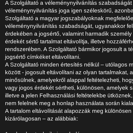
A Szolgáltató a véleménynyilvánítás szabadságát ti
véleménynyilvánítás joga igen széleskörű, azonba
Szolgáltató a magyar jogszabályoknak megfelelően
véleménynyilvánítás szabadságát, ugyanakkor fe
érdekében a jogsértő, valamint harmadik személy 
érdekét sértő tartalmat eltávolítja, illetve hozzáfér
rendszerében. A Szolgáltató bármikor jogosult a t
jogsértő címkéket eltávolítani.
A Szolgáltató minden értesítés nélkül – utólagos 
között - jogosult eltávolítani az olyan tartalmakat
minősülnek, amelyekről alappal feltételezheti, hog
vagy jogos érdekét sértheti, különösen, amelyek s
illetve a jelen Felhasználási feltételekbe ütközne
nem felelnek meg a honlap használata során kiala
A tartalom eltávolítását alapozzák meg különöse
kizárólagosan – az alábbiak: