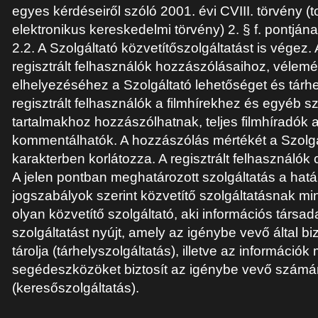
egyes kérdéseiről szóló 2001. évi CVIII. törvény 
elektronikus kereskedelmi törvény) 2. § f. pontján
2.2. A Szolgáltató közvetítőszolgáltatást is végez.
regisztrált felhasználók hozzászólásaihoz, véle
elhelyezéséhez a Szolgáltató lehetőséget és tárhel
regisztrált felhasználók a filmhírekhez és egyéb s
tartalmakhoz hozzászólhatnak, teljes filmhíradó
kommentálhatók. A hozzászólás mértékét a Szolg
karakterben korlátozza. A regisztrált felhasználók
A jelen pontban meghatározott szolgáltatás a hat
jogszabályok szerint közvetítő szolgáltatásnak min
olyan közvetítő szolgáltató, aki információs társ
szolgáltatást nyújt, amely az igénybe vevő által biz
tárolja (tárhelyszolgáltatás), illetve az információ
segédeszközöket biztosít az igénybe vevő számá
(keresőszolgáltatás).