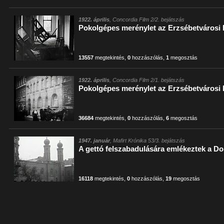
1922. április
, Concordia Film 2/2. bejátszás
Pokolgépes merénylet az Erzsébetvárosi 
13557
megtekintés
,
0
hozzászólás
,
1
megosztás
1922. április
, Concordia Film 2/1. bejátszás
Pokolgépes merénylet az Erzsébetvárosi 
36684
megtekintés
,
0
hozzászólás
,
6
megosztás
1947. január
, Mafirt Krónika 53/3. bejátszás
A gettó felszabadulására emlékeztek a D
16118
megtekintés
,
0
hozzászólás
,
19
megosztás