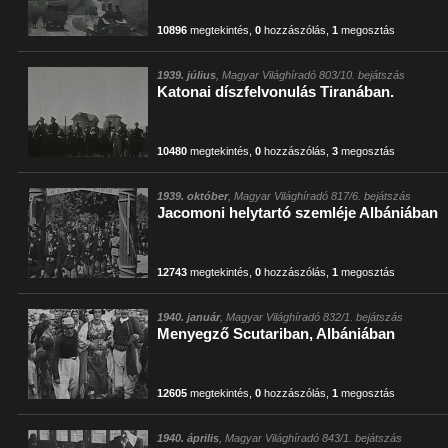
10896
megtekintés
,
0
hozzászólás
,
1
megosztás
1939. július
, Magyar Világhíradó 803/10. bejátszás
Katonai díszfelvonulás Tiranában.
10480
megtekintés
,
0
hozzászólás
,
3
megosztás
1939. október
, Magyar Világhíradó 817/6. bejátszás
Jacomoni helytartó szemléje Albániában
12743
megtekintés
,
0
hozzászólás
,
1
megosztás
1940. január
, Magyar Világhíradó 832/1. bejátszás
Menyegző Scutariban, Albániában
12605
megtekintés
,
0
hozzászólás
,
1
megosztás
1940. április
, Magyar Világhíradó 843/1. bejátszás