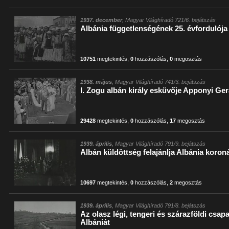
1937. december
, Magyar Világhíradó 721/6. bejátszás
Albánia függetlenségének 25. évfordulója
10751
megtekintés
,
0
hozzászólás
,
0
megosztás
1938. május
, Magyar Világhíradó 741/3. bejátszás
I. Zogu albán király esküvője Apponyi Ger
29428
megtekintés
,
0
hozzászólás
,
17
megosztás
1939. április
, Magyar Világhíradó 791/9. bejátszás
Albán küldöttség felajánlja Albánia koroná
10697
megtekintés
,
0
hozzászólás
,
2
megosztás
1939. április
, Magyar Világhíradó 791/8. bejátszás
Az olasz légi, tengeri és szárazföldi csap
Albániát