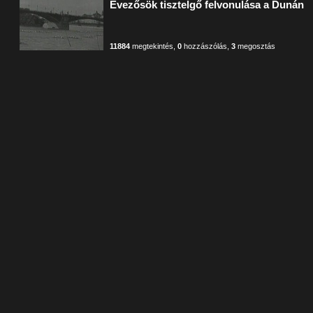
Evezősök tisztelgő felvonulása a Dunán
11884
megtekintés
,
0
hozzászólás
,
3
megosztás