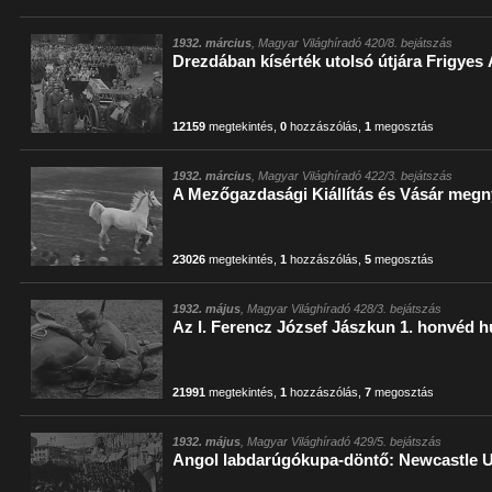
1932. március
, Magyar Világhíradó 420/8. bejátszás
Drezdában kísérték utolsó útjára Frigyes 
12159
megtekintés
,
0
hozzászólás
,
1
megosztás
1932. március
, Magyar Világhíradó 422/3. bejátszás
A Mezőgazdasági Kiállítás és Vásár megn
23026
megtekintés
,
1
hozzászólás
,
5
megosztás
1932. május
, Magyar Világhíradó 428/3. bejátszás
Az I. Ferencz József Jászkun 1. honvéd 
21991
megtekintés
,
1
hozzászólás
,
7
megosztás
1932. május
, Magyar Világhíradó 429/5. bejátszás
Angol labdarúgókupa-döntő: Newcastle Un