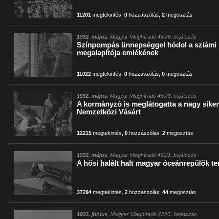
11201
megtekintés
,
0
hozzászólás
,
2
megosztás
1932. május
, Magyar Világhíradó 430/6. bejátszás
Színpompás ünnepséggel hódol a sziámi k
megalapítója emlékének
11022
megtekintés
,
0
hozzászólás
,
0
megosztás
1932. május
, Magyar Világhíradó 430/3. bejátszás
A kormányzó is meglátogatta a nagy sikerr
Nemzetközi Vásárt
12215
megtekintés
,
0
hozzászólás
,
2
megosztás
1932. május
, Magyar Világhíradó 431/1. bejátszás
A hősi halált halt magyar óceánrepülők t
37294
megtekintés
,
2
hozzászólás
,
44
megosztás
1932. június
, Magyar Világhíradó 433/1. bejátszás