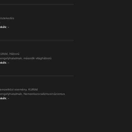
özlekedés
-
mkék:
-
ülföld,
Háború
tengelyhatalmak,
második világháború
mkék:
-
emzetközi esemény,
Külföld
tengelyhatalmak,
Nemzetiszocializmus/nácizmus
mkék:
-