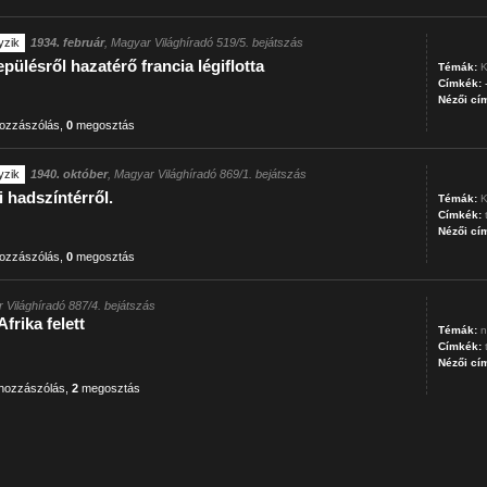
yzik
1934. február
, Magyar Világhíradó 519/5. bejátszás
pülésről hazatérő francia légiflotta
Témák:
K
Címkék:
Nézői cí
ozzászólás
,
0
megosztás
yzik
1940. október
, Magyar Világhíradó 869/1. bejátszás
i hadszíntérről.
Témák:
K
Címkék:
Nézői cí
ozzászólás
,
0
megosztás
 Világhíradó 887/4. bejátszás
frika felett
Témák:
n
Címkék:
Nézői cí
hozzászólás
,
2
megosztás