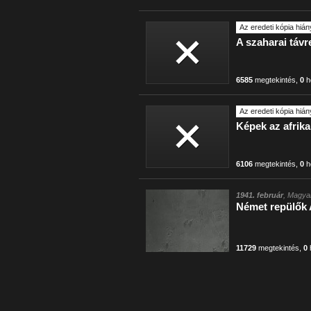
Az eredeti kópia hián
A szaharai távre
6585
megtekintés
,
0
h
Az eredeti kópia hián
Képek az afrika
6106
megtekintés
,
0
h
1941. február
, Magyar
Német repülők A
11729
megtekintés
,
0