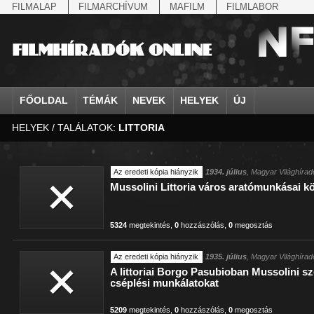
FILMALAP
FILMARCHÍVUM
MAFILM
FILMLABOR
FŐOLDAL
TÉMÁK
NEVEK
HELYEK
ÚJ
HELYEK / TALÁLATOK:
LITTORIA
agrárium
IV. Béla, magyar királ...
Aarau
állatvilág
Aczél Ilona
Addisz-Abeba
Antikomintern Pakt
Ahn Eak-tai
Aintree
államfő
Aarons-Hughes, Ruth
Abapuszta
amerikai magyarok
Ádám Zoltán
Adony
antiszemitizmus
Aimone savoya-aosta
Aknaszlatina
államfő
Abay Nemes Oszkár
Abesszínia
Anschluss
Ady Endre
Adria
április 4.
Aimone spoletoi her
Akszum
államosítás
Abe Nobuyuki
Abony
antant
Agárdi Gábor
Adua
április 4.
Albert Ferenc
Alag
Az eredeti kópia hiányzik
1934. július
, Magyar Világhírad
Mussolini Littoria város aratómunkásai k
Állatkert
Aczél György
Ácsteszér
antant
Ágotai Géza, dr.
Afrika
arisztokrácia
Albert Ferenc Habsbu
Albánia
5324
megtekintés
,
0
hozzászólás
,
0
megosztás
Az eredeti kópia hiányzik
1935. július
, Magyar Világhírad
A littoriai Borgo Pasubioban Mussolini 
cséplési munkálatokat
5209
megtekintés
,
0
hozzászólás
,
0
megosztás