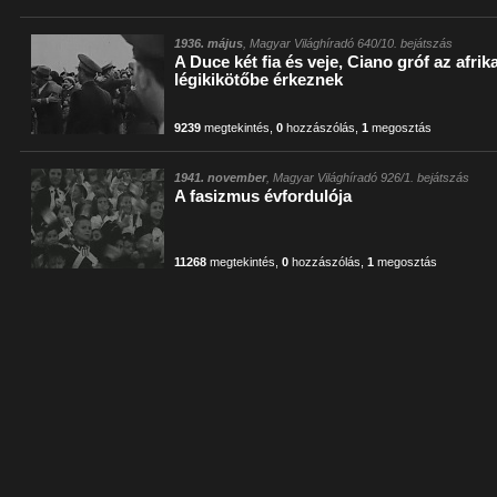
1936. május
, Magyar Világhíradó 640/10. bejátszás
A Duce két fia és veje, Ciano gróf az afrikai
légikikötőbe érkeznek
9239
megtekintés
,
0
hozzászólás
,
1
megosztás
1941. november
, Magyar Világhíradó 926/1. bejátszás
A fasizmus évfordulója
11268
megtekintés
,
0
hozzászólás
,
1
megosztás