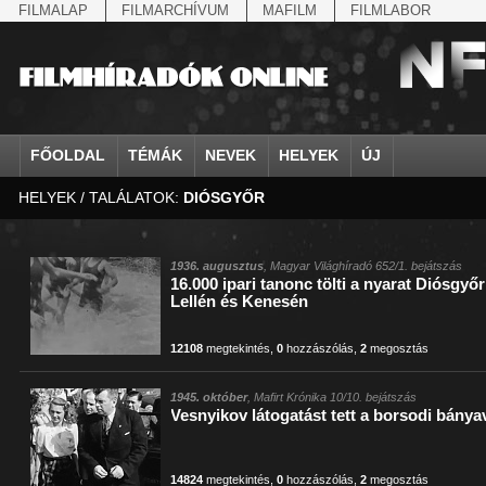
FILMALAP
FILMARCHÍVUM
MAFILM
FILMLABOR
FŐOLDAL
TÉMÁK
NEVEK
HELYEK
ÚJ
HELYEK / TALÁLATOK:
DIÓSGYŐR
agrárium
IV. Béla, magyar királ...
Aarau
állatvilág
Aczél Ilona
Addisz-Abeba
Antikomintern Pakt
Ahn Eak-tai
Aintree
államfő
Aarons-Hughes, Ruth
Abapuszta
amerikai magyarok
Ádám Zoltán
Adony
antiszemitizmus
Aimone savoya-aosta
Aknaszlatina
államfő
Abay Nemes Oszkár
Abesszínia
Anschluss
Ady Endre
Adria
április 4.
Aimone spoletoi her
Akszum
államosítás
Abe Nobuyuki
Abony
antant
Agárdi Gábor
Adua
április 4.
Albert Ferenc
Alag
1936. augusztus
, Magyar Világhíradó 652/1. bejátszás
16.000 ipari tanonc tölti a nyarat Diósgy
Állatkert
Aczél György
Ácsteszér
antant
Ágotai Géza, dr.
Afrika
arisztokrácia
Albert Ferenc Habsbu
Albánia
Lellén és Kenesén
12108
megtekintés
,
0
hozzászólás
,
2
megosztás
1945. október
, Mafirt Krónika 10/10. bejátszás
Vesnyikov látogatást tett a borsodi bány
14824
megtekintés
,
0
hozzászólás
,
2
megosztás