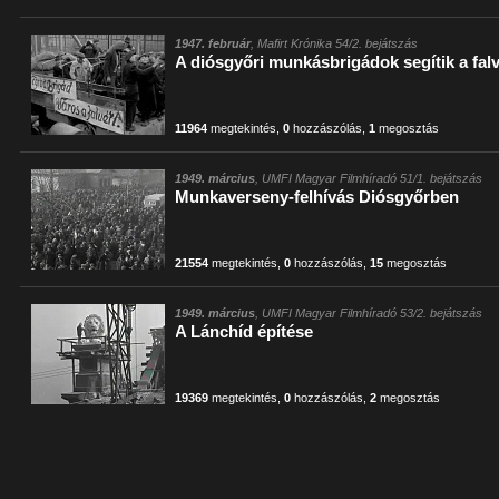
1947. február
, Mafirt Krónika 54/2. bejátszás
A diósgyőri munkásbrigádok segítik a fal
11964
megtekintés
,
0
hozzászólás
,
1
megosztás
1949. március
, UMFI Magyar Filmhíradó 51/1. bejátszás
Munkaverseny-felhívás Diósgyőrben
21554
megtekintés
,
0
hozzászólás
,
15
megosztás
1949. március
, UMFI Magyar Filmhíradó 53/2. bejátszás
A Lánchíd építése
19369
megtekintés
,
0
hozzászólás
,
2
megosztás