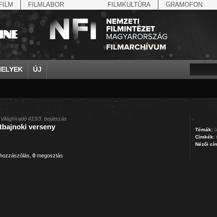
FILM
FILMLABOR
FILMKULTÚRA
GRAMOFON
HELYEK
ÚJ
Antikomintern Paktum
Ahn Eak-tai
Aintree
arisztokrácia
Albert Ferenc Habsburg?...
Albertfalva
avatás
Alfieri, Di
Allgäu
rok
antiszemitizmus
Aimone savoya-aostai he...
Aknaszlatina
arisztokraták
Albert, I., belga királ...
Alcsút
bajusz
Alfonz as
Almásfüzi
április 4.
Aimone spoletoi herceg
Akszum
árucsere
Albert, II., belga kirá...
Alexandria
baleset
Alfonz, XI
Alpár
április 4.
Albert Ferenc
Alag
atlétika
Albert, Jean
Alföld
baloldal
Alfred, Da
Alpok
Világhíradó 413/3. bejátszás
tbajnoki verseny
arisztokrácia
Albert Ferenc Habsburg-...
Albánia
atlétika
Alexits György
Algyő
bányásza
Álgya-Pap
Alsóleper
Témák:
ü
Címkék:
Nézői cí
hozzászólás
,
0
megosztás