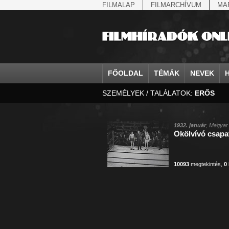
FILMALAP
FILMARCHÍVUM
MA
FŐOLDAL
TÉMÁK
NEVEK
SZEMÉLYEK / TALÁLATOK:
ERŐS
agrárium
IV. Béla, magyar királ...
Aarau
állatvilág
Aczél Ilona
Addisz-Abeba
államfő
Aarons-Hughes, Ruth
Abapuszta
amerikai magya
Ádám Zoltán
Adony
államfő
Abay Nemes Oszkár
Abesszínia
Anschluss
Ady Endre
Adria
államosítás
Abe Nobuyuki
Abony
antant
Agárdi Gábor
Adua
1932. január
, Magyar 
Ökölvívó csapa
Állatkert
Aczél György
Ácsteszér
antant
Ágotai Géza, dr.
Afrika
10093
megtekintés
,
0