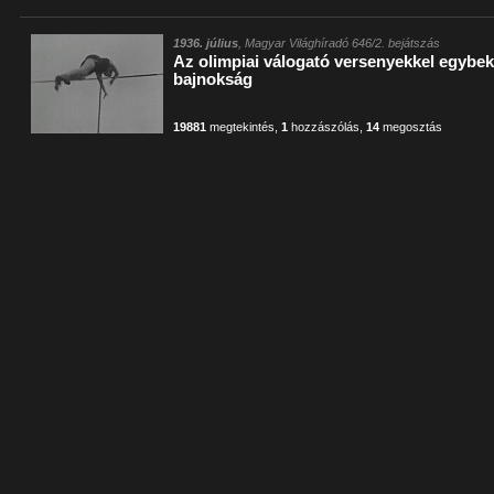
1936. július
, Magyar Világhíradó 646/2. bejátszás
Az olimpiai válogató versenyekkel egybekö
bajnokság
19881
megtekintés
,
1
hozzászólás
,
14
megosztás