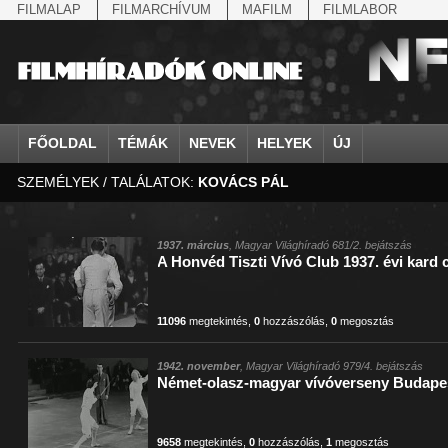
FILMALAP
FILMARCHÍVUM
MAFILM
FILMLABOR
FŐOLDAL
TÉMÁK
NEVEK
HELYEK
ÚJ
SZEMÉLYEK / TALÁLATOK:
KOVÁCS PÁL
agrárium
IV. Béla, magyar királ...
Aarau
állatvilág
Aczél Ilona
Addisz-Abeba
Antikomintern Pakt
Ahn Eak-tai
Aintree
államfő
Aarons-Hughes, Ruth
Abapuszta
amerikai magyarok
Ádám Zoltán
Adony
antiszemitizmus
Aimone savoya-aosta
Aknaszlatina
államfő
Abay Nemes Oszkár
Abesszínia
Anschluss
Ady Endre
Adria
április 4.
Aimone spoletoi her
Akszum
államosítás
Abe Nobuyuki
Abony
antant
Agárdi Gábor
Adua
április 4.
Albert Ferenc
Alag
1937. március
, Magyar Világhíradó 681/2. bejátszás
A Honvéd Tiszti Vívó Club 1937. évi kard
Állatkert
Aczél György
Ácsteszér
antant
Ágotai Géza, dr.
Afrika
arisztokrácia
Albert Ferenc Habsbu
Albánia
11096
megtekintés
,
0
hozzászólás
,
0
megosztás
1942. november
, Magyar Világhíradó 979/4. bejátszás
Német-olasz-magyar vívóverseny Budape
9658
megtekintés
,
0
hozzászólás
,
1
megosztás