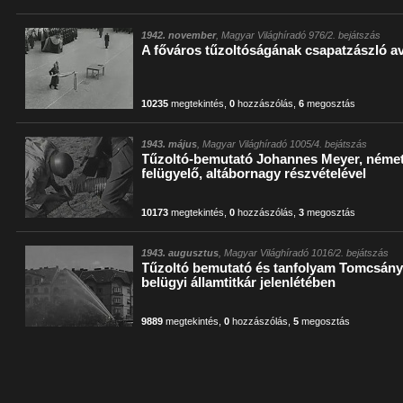
1942. november
, Magyar Világhíradó 976/2. bejátszás
A főváros tűzoltóságának csapatzászló a
10235
megtekintés
,
0
hozzászólás
,
6
megosztás
1943. május
, Magyar Világhíradó 1005/4. bejátszás
Tűzoltó-bemutató Johannes Meyer, német
felügyelő, altábornagy részvételével
10173
megtekintés
,
0
hozzászólás
,
3
megosztás
1943. augusztus
, Magyar Világhíradó 1016/2. bejátszás
Tűzoltó bemutató és tanfolyam Tomcsányi
belügyi államtitkár jelenlétében
9889
megtekintés
,
0
hozzászólás
,
5
megosztás