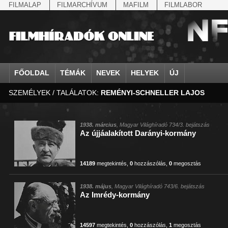
FILMALAP
FILMARCHÍVUM
MAFILM
FILMLABOR
FŐOLDAL
TÉMÁK
NEVEK
HELYEK
ÚJ
SZEMÉLYEK / TALÁLATOK:
REMÉNYI-SCHNELLER LAJOS
agrárium
IV. Béla, magyar királ...
Aarau
állatvilág
Aczél Ilona
Addisz-Abeba
Antikomintern Pakt
Ahn Eak-tai
Aintree
államfő
Aarons-Hughes, Ruth
Abapuszta
amerikai magyarok
Ádám Zoltán
Adony
antiszemitizmus
Aimone savoya-aosta
Aknaszlatina
államfő
Abay Nemes Oszkár
Abesszínia
Anschluss
Ady Endre
Adria
április 4.
Aimone spoletoi her
Akszum
államosítás
Abe Nobuyuki
Abony
antant
Agárdi Gábor
Adua
április 4.
Albert Ferenc
Alag
1938. március
, Magyar Világhíradó 734/3. bejátszás
Az újjáalakított Darányi-kormány
Állatkert
Aczél György
Ácsteszér
antant
Ágotai Géza, dr.
Afrika
arisztokrácia
Albert Ferenc Habsbu
Albánia
14189
megtekintés
,
0
hozzászólás
,
0
megosztás
1938. május
, Magyar Világhíradó 743/6. bejátszás
Az Imrédy-kormány
14597
megtekintés
,
0
hozzászólás
,
1
megosztás