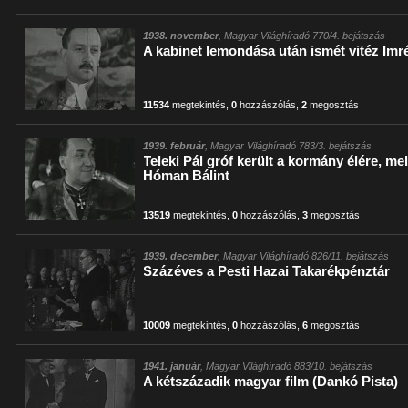
1938. november
, Magyar Világhíradó 770/4. bejátszás
A kabinet lemondása után ismét vitéz Imr
11534
megtekintés
,
0
hozzászólás
,
2
megosztás
1939. február
, Magyar Világhíradó 783/3. bejátszás
Teleki Pál gróf került a kormány élére, me
Hóman Bálint
13519
megtekintés
,
0
hozzászólás
,
3
megosztás
1939. december
, Magyar Világhíradó 826/11. bejátszás
Százéves a Pesti Hazai Takarékpénztár
10009
megtekintés
,
0
hozzászólás
,
6
megosztás
1941. január
, Magyar Világhíradó 883/10. bejátszás
A kétszázadik magyar film (Dankó Pista)