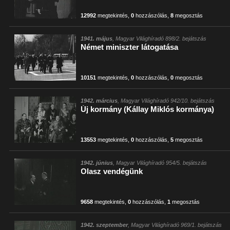
12992
megtekintés
,
0
hozzászólás
,
8
megosztás
1941. május
, Magyar Világhíradó 898/2. bejátszás
Német miniszter látogatása
10151
megtekintés
,
0
hozzászólás
,
0
megosztás
1942. március
, Magyar Világhíradó 942/10. bejátszás
Új kormány (Kállay Miklós kormánya)
13553
megtekintés
,
0
hozzászólás
,
5
megosztás
1942. június
, Magyar Világhíradó 954/5. bejátszás
Olasz vendégünk
9658
megtekintés
,
0
hozzászólás
,
1
megosztás
1942. szeptember
, Magyar Világhíradó 969/1. bejátszás