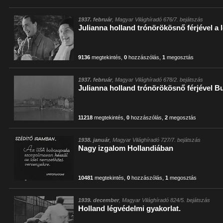
1937. február
, Magyar Világhíradó 676/7. bejátszás
Julianna holland trónörökösnő férjével a
9136
megtekintés
,
0
hozzászólás
,
1
megosztás
1937. február
, Magyar Világhíradó 678/2. bejátszás
Julianna holland trónörökösnő férjével 
11218
megtekintés
,
0
hozzászólás
,
2
megosztás
1938. január
, Magyar Világhíradó 727/7. bejátszás
Nagy izgalom Hollandiában
10481
megtekintés
,
0
hozzászólás
,
1
megosztás
1939. december
, Magyar Világhíradó 824/5. bejátszás
Holland légvédelmi gyakorlat.