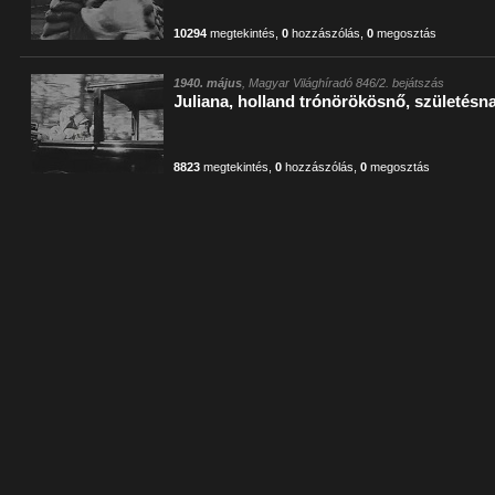
10294
megtekintés
,
0
hozzászólás
,
0
megosztás
1940. május
, Magyar Világhíradó 846/2. bejátszás
Juliana, holland trónörökösnő, születésn
8823
megtekintés
,
0
hozzászólás
,
0
megosztás