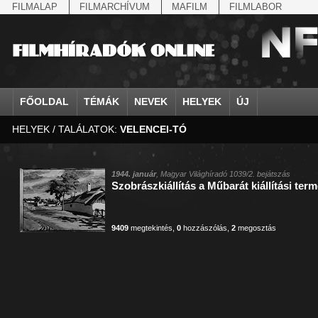
FILMALAP
FILMARCHÍVUM
MAFILM
FILMLABOR
FŐOLDAL
TÉMÁK
NEVEK
HELYEK
ÚJ
HELYEK / TALÁLATOK:
VELENCEI-TÓ
agrárium
IV. Béla, magyar királ...
Aarau
állatvilág
Aczél Ilona
Addisz-Abeba
Antikomintern Pakt
Ahn Eak-tai
Aintree
államfő
Aarons-Hughes, Ruth
Abapuszta
amerikai magyarok
Ádám Zoltán
Adony
antiszemitizmus
Aimone savoya-aosta
Aknaszlatina
államfő
Abay Nemes Oszkár
Abesszínia
Anschluss
Ady Endre
Adria
április 4.
Aimone spoletoi her
Akszum
államosítás
Abe Nobuyuki
Abony
antant
Agárdi Gábor
Adua
április 4.
Albert Ferenc
Alag
1944. január
, Magyar Világhíradó 1039/2. bejátszás
Szobrászkiállítás a Műbarát kiállítási ter
Állatkert
Aczél György
Ácsteszér
antant
Ágotai Géza, dr.
Afrika
arisztokrácia
Albert Ferenc Habsbu
Albánia
9409
megtekintés
,
0
hozzászólás
,
2
megosztás