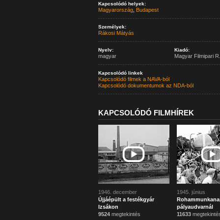
Kapcsolódó helyek:
Magyarország
,
Budapest
Személyek:
Rákosi Mátyás
Nyelv:
Kiadó:
magyar
Magyar Filmipari R.
Kapcsolódó linkek
Kapcsolódó filmek a NAVA-ból
Kapcsolódó dokumentumok az NDA-ból
KAPCSOLÓDÓ FILMHÍREK
1946. december
1945. június
Újjáépült a festékgyár
Rohammunkanap 
Izsákon
pályaudvarnál
9524
megtekintés
11633
megtekinté