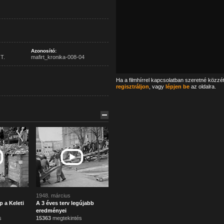
Azonosító:
T.
mafirt_kronika-008-04
Ha a filmhírrel kapcsolatban szeretné közzé
regisztráljon
, vagy
lépjen be
az oldalra.
1948. március
a Keleti
A 3 éves terv legújabb
eredményei
s
15363
megtekintés