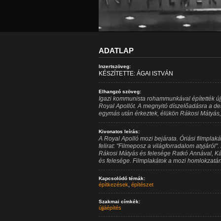
ADATLAP
Inzertszöveg:
KÉSZÍTETTE: ÁGAI ISTVÁN
Elhangzó szöveg:
Igazi kommunista rohammunkával építették újj
Royal Apollót. A megnyitó díszelőadásra a d
egymás után érkeztek, élükön Rákosi Mátyás
Kivonatos leírás:
A Royal Apolló mozi bejárata. Óriási filmplakát 
felirat: "Filmeposz a világforradalom atyjáról
Rákosi Mátyás és felesége Ratkó Annával, Ká
és felesége. Filmplakátok a mozi homlokzatán
Kapcsolódó témák:
építkezések
,
építészet
Szakmai címkék:
újjáépítés