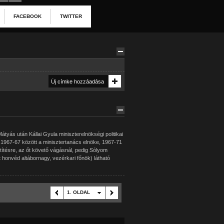
FACEBOOK
TWITTER
yás után Kállai Gyula miniszterelnökségi politikai
, 1967-67 között a minisztertanács elnöke, 1967-71
títésre, az őt követő vágásnál, pedig Sólyom
 honvéd altábornagy, vezérkari főnök) látható
1. OLDAL