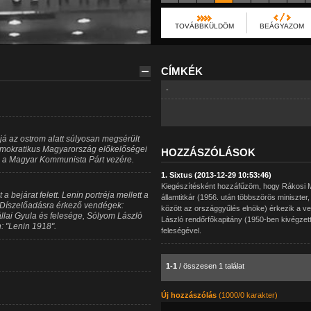
TOVÁBBKÜLDÖM
BEÁGYAZOM
CÍMKÉK
-
á az ostrom alatt súlyosan megsérült
emokratikus Magyarország előkelőségei
HOZZÁSZÓLÁSOK
, a Magyar Kommunista Párt vezére.
1. Sixtus (2013-12-29 10:53:46)
Kiegészítésként hozzáfűzöm, hogy Rákosi Mát
a bejárat felett. Lenin portréja mellett a
államtitkár (1956. után többszörös miniszter
". Díszelőadásra érkező vendégek:
között az országgyűlés elnöke) érkezik a ve
llai Gyula és felesége, Sólyom László
László rendőrfőkapitány (1950-ben kivégzett
: "Lenin 1918".
feleségével.
1-1
/ összesen 1 találat
Új hozzászólás
(1000/0 karakter)