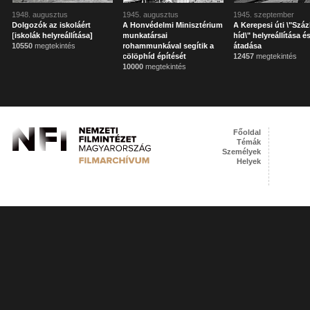
1948. augusztus
1945. augusztus
1945. szeptember
Dolgozók az iskoláért
A Honvédelmi Minisztérium
A Kerepesi úti \"Szá
[iskolák helyreállítása]
munkatársai
híd\" helyreállítása é
10550
megtekintés
rohammunkával segítik a
átadása
cölöphíd építését
12457
megtekintés
10000
megtekintés
Főoldal
Témák
Személyek
Helyek