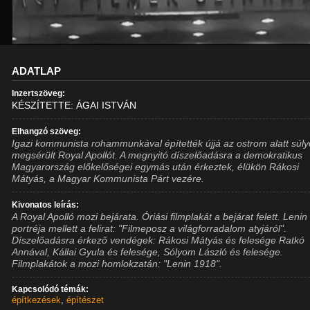
ADATLAP
Inzertszöveg:
KÉSZÍTETTE: ÁGAI ISTVÁN
Elhangzó szöveg:
Igazi kommunista rohammunkával építették újjá az ostrom alatt súl
megsérült Royal Apollót. A megnyitó díszelőadásra a demokratikus
Magyarország előkelőségei egymás után érkeztek, élükön Rákosi
Mátyás, a Magyar Kommunista Párt vezére.
Kivonatos leírás:
A Royal Apolló mozi bejárata. Óriási filmplakát a bejárat felett. Lenin
portréja mellett a felirat: "Filmeposz a világforradalom atyjáról".
Díszelőadásra érkező vendégek: Rákosi Mátyás és felesége Ratkó
Annával, Kállai Gyula és felesége, Sólyom László és felesége.
Filmplakátok a mozi homlokzatán: "Lenin 1918".
Kapcsolódó témák:
építkezések
,
építészet