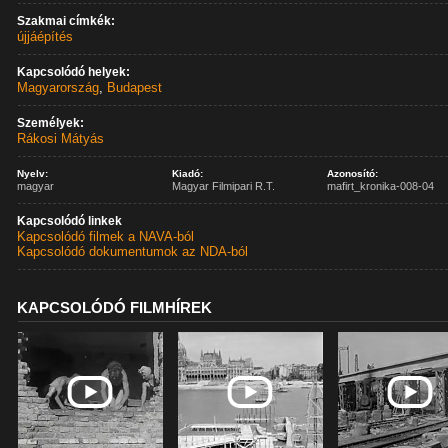
Szakmai címkék:
újjáépítés
Kapcsolódó helyek:
Magyarország
,
Budapest
Személyek:
Rákosi Mátyás
Nyelv:
Kiadó:
Azonosító:
magyar
Magyar Filmipari R.T.
mafirt_kronika-008-04
Kapcsolódó linkek
Kapcsolódó filmek a NAVA-ból
Kapcsolódó dokumentumok az NDA-ból
KAPCSOLÓDÓ FILMHÍREK