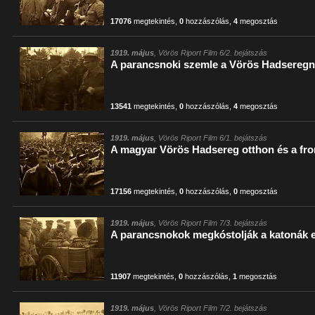
17076
megtekintés
,
0
hozzászólás
,
4
megosztás
1919. május
, Vörös Riport Film 6/2. bejátszás
A parancsnoki szemle a Vörös Hadseregn
13541
megtekintés
,
0
hozzászólás
,
4
megosztás
1919. május
, Vörös Riport Film 6/1. bejátszás
A magyar Vörös Hadsereg otthon és a fr
17156
megtekintés
,
0
hozzászólás
,
0
megosztás
1919. május
, Vörös Riport Film 7/3. bejátszás
A parancsnokok megkóstolják a katonák 
11907
megtekintés
,
0
hozzászólás
,
1
megosztás
1919. május
, Vörös Riport Film 7/2. bejátszás