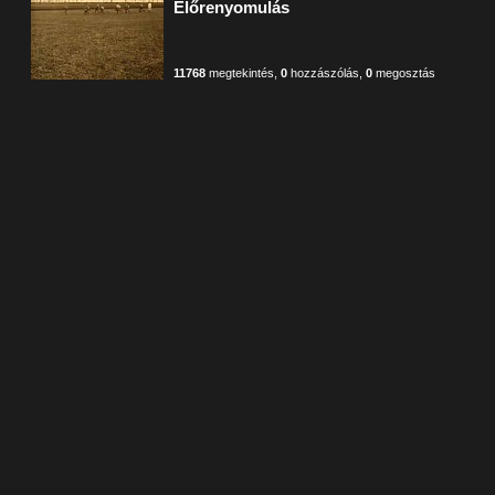
Előrenyomulás
11768
megtekintés
,
0
hozzászólás
,
0
megosztás