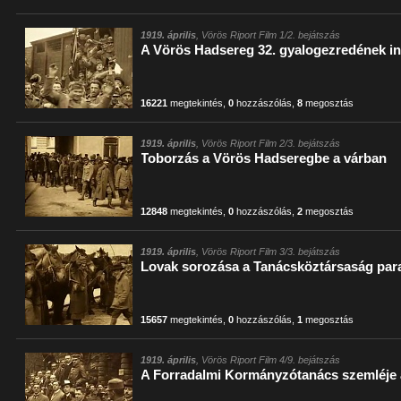
1919. április
, Vörös Riport Film 1/2. bejátszás
A Vörös Hadsereg 32. gyalogezredének i
16221
megtekintés
,
0
hozzászólás
,
8
megosztás
1919. április
, Vörös Riport Film 2/3. bejátszás
Toborzás a Vörös Hadseregbe a várban
12848
megtekintés
,
0
hozzászólás
,
2
megosztás
1919. április
, Vörös Riport Film 3/3. bejátszás
Lovak sorozása a Tanácsköztársaság par
15657
megtekintés
,
0
hozzászólás
,
1
megosztás
1919. április
, Vörös Riport Film 4/9. bejátszás
A Forradalmi Kormányzótanács szemléje a