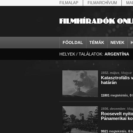
FILMALAP
FILMARCHÍVUM
MA
FŐOLDAL
TÉMÁK
NEVEK
HELYEK / TALÁLATOK:
ARGENTÍNA
agrárium
IV. Béla, magyar királ...
Aarau
állatvilág
Aczél Ilona
Addisz-Abeba
államfő
Aarons-Hughes, Ruth
Abapuszta
amerikai magya
Ádám Zoltán
Adony
államfő
Abay Nemes Oszkár
Abesszínia
Anschluss
Ady Endre
Adria
államosítás
Abe Nobuyuki
Abony
antant
Agárdi Gábor
Adua
1932. május
, Magyar 
Katasztrofális 
Állatkert
Aczél György
Ácsteszér
antant
Ágotai Géza, dr.
Afrika
határán
11801
megtekintés
,
0
1936. december
, Mag
Roosevelt nyit
Pánamerikai ko
9921
megtekintés
,
0
h